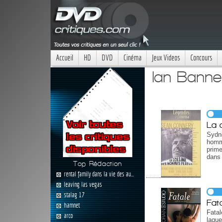
Accueil
HD
DVD
Cinéma
Jeux Videos
Concours
Ian Banne
La 
Sydn
homme
prim
dans 
Top Rédaction
rental family dans la vie des au...
leaving las vegas
stalag 17
Fat
hamnet
Fatal
arco
laque