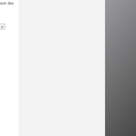
oser des
>