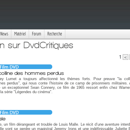
News
Matériel
Forum
Recherche
n sur DvdCritiques
1
<
colline des hommes perdus
ey Lumet a toujours affectionné les thèmes forts. Pour preuve "la col
s perdus", qui nous conte l'histoire de ce camp de prisonniers militaires.
e un exceptionnel Sean Connery, ce film de 1965 ressort enfin chez Warne
la série "Légendes du cinéma".
ale
e, un film dérangeant et trouble de Louis Malle. Le récit d’une aventure inter
lle vont se perdre un magistral Jeremy Irons et une indéfinissable Juliette 