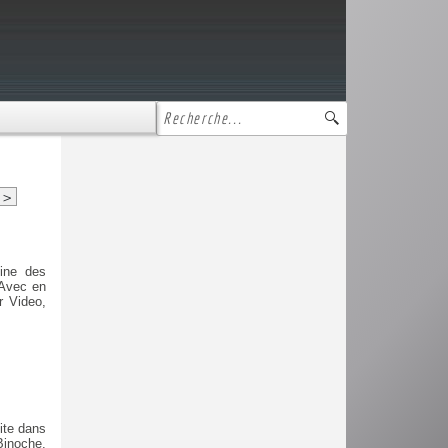
>
line des
 Avec en
r Video,
dite dans
Binoche.