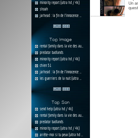
minority report (ultra hd / 4k)
Un am
ques
shoah
jarhead : la fin de l'innocence ...
Top Image
rental family dans la vie des au...
predator badlands
minority report (ultra hd / 4k)
chien 51
jarhead : la fin de l'innocence ...
les guerriers de la nuit (ultra ...
Top Son
send help (ultra hd / 4k)
rental family dans la vie des au...
predator badlands
minority report (ultra hd / 4k)
arrête-moi si tu peux (ultra hd ...