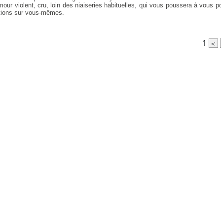
our violent, cru, loin des niaiseries habituelles, qui vous poussera à vous p
tions sur vous-mêmes.
1
<