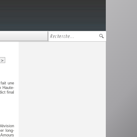
>
fait une
n Haute-
ict final
lévision
er long-
t Amours