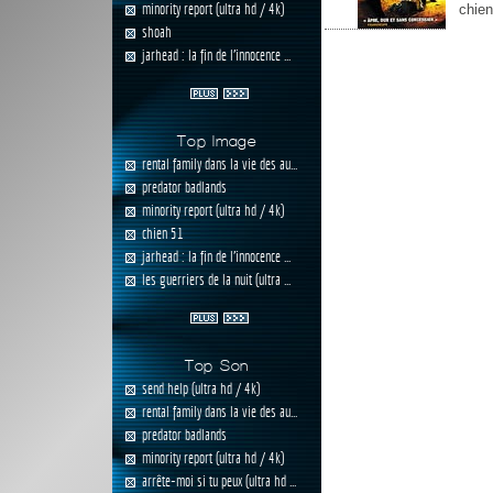
minority report (ultra hd / 4k)
chien
shoah
jarhead : la fin de l'innocence ...
Top Image
rental family dans la vie des au...
predator badlands
minority report (ultra hd / 4k)
chien 51
jarhead : la fin de l'innocence ...
les guerriers de la nuit (ultra ...
Top Son
send help (ultra hd / 4k)
rental family dans la vie des au...
predator badlands
minority report (ultra hd / 4k)
arrête-moi si tu peux (ultra hd ...