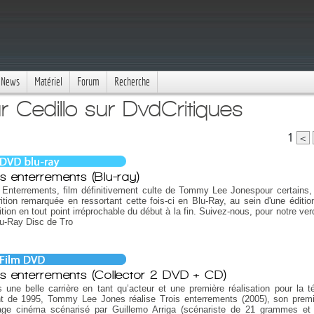
News
Matériel
Forum
Recherche
r Cedillo sur DvdCritiques
1
<
is enterrements (Blu-ray)
 Enterrements, film définitivement culte de Tommy Lee Jonespour certains, 
ition remarquée en ressortant cette fois-ci en Blu-Ray, au sein d'une éditio
ition en tout point irréprochable du début à la fin. Suivez-nous, pour notre verd
u-Ray Disc de Tro
is enterrements (Collector 2 DVD + CD)
 une belle carrière en tant qu’acteur et une première réalisation pour la té
nt de 1995, Tommy Lee Jones réalise Trois enterrements (2005), son premi
age cinéma scénarisé par Guillemo Arriga (scénariste de 21 grammes e