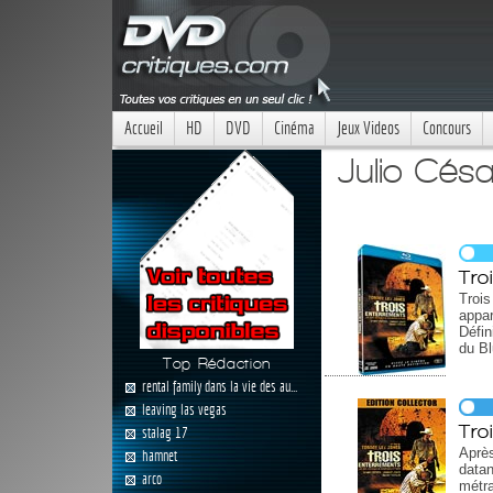
Accueil
HD
DVD
Cinéma
Jeux Videos
Concours
Julio Césa
Tro
Trois
appar
Défin
du Bl
Top Rédaction
rental family dans la vie des au...
leaving las vegas
Tro
stalag 17
Après
hamnet
data
arco
métr