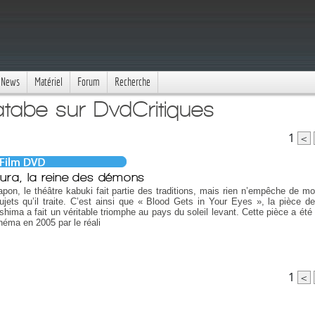
News
Matériel
Forum
Recherche
tabe sur DvdCritiques
1
<
ura, la reine des démons
pon, le théâtre kabuki fait partie des traditions, mais rien n’empêche de mo
ujets qu’il traite. C’est ainsi que « Blood Gets in Your Eyes », la pièce d
hima a fait un véritable triomphe au pays du soleil levant. Cette pièce a été
néma en 2005 par le réali
1
<