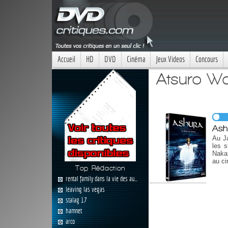
Accueil
HD
DVD
Cinéma
Jeux Videos
Concours
Atsuro Wa
Ash
Au Ja
les s
Nakas
au ci
Top Rédaction
rental family dans la vie des au...
leaving las vegas
stalag 17
hamnet
arco