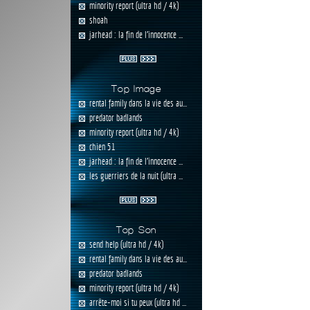
minority report (ultra hd / 4k)
shoah
jarhead : la fin de l'innocence ...
Top Image
rental family dans la vie des au...
predator badlands
minority report (ultra hd / 4k)
chien 51
jarhead : la fin de l'innocence ...
les guerriers de la nuit (ultra ...
Top Son
send help (ultra hd / 4k)
rental family dans la vie des au...
predator badlands
minority report (ultra hd / 4k)
arrête-moi si tu peux (ultra hd ...