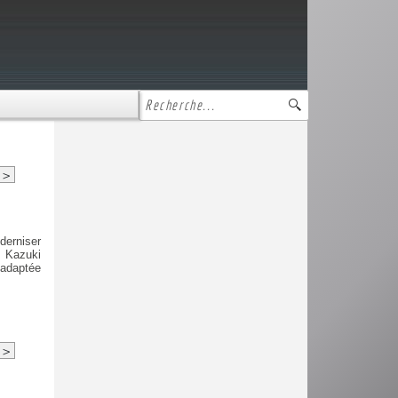
>
derniser
e Kazuki
 adaptée
>