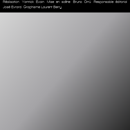
Réalisation
Yannick Evain
Mise en scène
Bruno Orrú
Responsable éditorial
José Evrard. Graphisme Laurent Berry