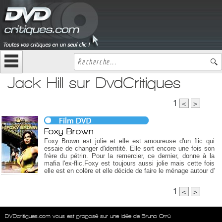
Jack Hill sur DvdCritiques
1
<
>
Foxy Brown
Foxy Brown est jolie et elle est amoureuse d'un flic qui
essaie de changer d'identité. Elle sort encore une fois son
frère du pétrin. Pour la remercier, ce dernier, donne à la
mafia l'ex-flic.Foxy est toujours aussi jolie mais cette fois
elle est en colère et elle décide de faire le ménage autour d'
1
<
>
DVDcritiques.com vous est proposé sur une idée de Bruno Orrú