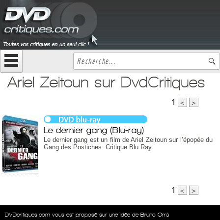
Ariel Zeitoun sur DvdCritiques
1
<
>
Le dernier gang (Blu-ray)
Le dernier gang est un film de Ariel Zeitoun sur l’épopée du
Gang des Postiches. Critique Blu Ray
1
<
>
DVDcritiques.com vous est proposé sur une idée de Bruno Orrú