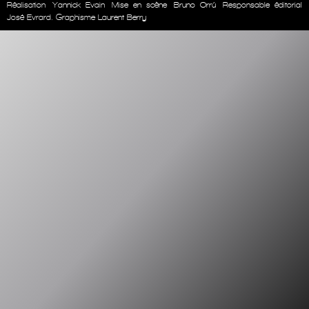
Réalisation
Yannick Evain
Mise en scène
Bruno Orrú
Responsable éditorial
José Evrard. Graphisme Laurent Berry