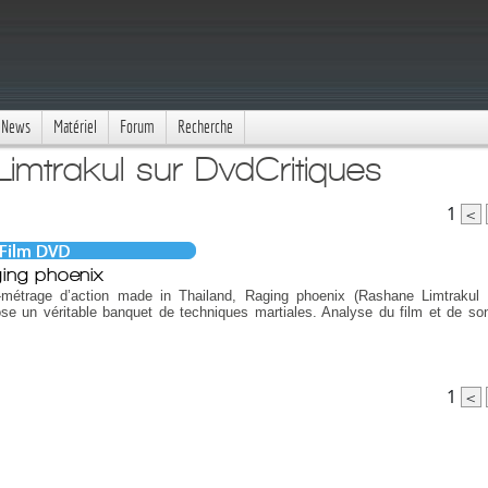
News
Matériel
Forum
Recherche
imtrakul sur DvdCritiques
1
<
ing phoenix
-métrage d’action made in Thailand, Raging phoenix (Rashane Limtrakul
se un véritable banquet de techniques martiales. Analyse du film et de son
1
<