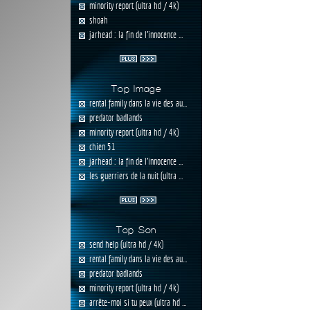
minority report (ultra hd / 4k)
shoah
jarhead : la fin de l'innocence ...
Top Image
rental family dans la vie des au...
predator badlands
minority report (ultra hd / 4k)
chien 51
jarhead : la fin de l'innocence ...
les guerriers de la nuit (ultra ...
Top Son
send help (ultra hd / 4k)
rental family dans la vie des au...
predator badlands
minority report (ultra hd / 4k)
arrête-moi si tu peux (ultra hd ...