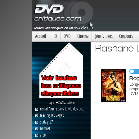
Accueil
HD
DVD
Cinéma
Jeux Videos
Concours
Rashane L
Rag
Long
propo
DVD.
Top Rédaction
rental family dans la vie des au...
leaving las vegas
stalag 17
hamnet
arco