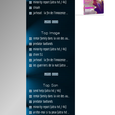
minority report (ultra hd / 4k)
shoah
jarhead : la fin de l'innocence ...
Top Image
rental family dans la vie des au...
predator badlands
minority report (ultra hd / 4k)
chien 51
jarhead : la fin de l'innocence ...
les guerriers de la nuit (ultra ...
Top Son
send help (ultra hd / 4k)
rental family dans la vie des au...
predator badlands
minority report (ultra hd / 4k)
arrête-moi si tu peux (ultra hd ...