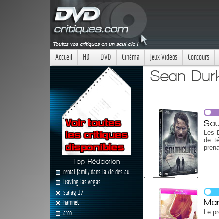
Accueil
HD
DVD
Cinéma
Jeux Videos
Concours
Sean Durk
Sout
Les E
de té
prena
Top Rédaction
rental family dans la vie des au...
leaving las vegas
stalag 17
Mar
hamnet
Le pr
arco