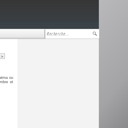
>
inéma ou
ombre et