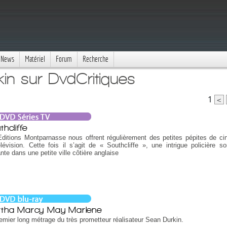
News
Matériel
Forum
Recherche
in sur DvdCritiques
1
<
hcliffe
ditions Montparnasse nous offrent régulièrement des petites pépites de c
lévision. Cette fois il s’agit de « Southcliffe », une intrigue policière s
nte dans une petite ville côtière anglaise
tha Marcy May Marlene
emier long métrage du très prometteur réalisateur Sean Durkin.