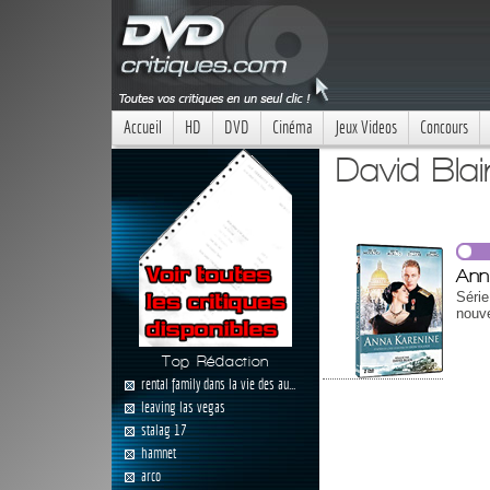
Accueil
HD
DVD
Cinéma
Jeux Videos
Concours
David Blai
Ann
Séri
nouve
Top Rédaction
rental family dans la vie des au...
leaving las vegas
stalag 17
hamnet
arco