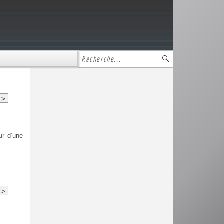
>
ur d’une
>