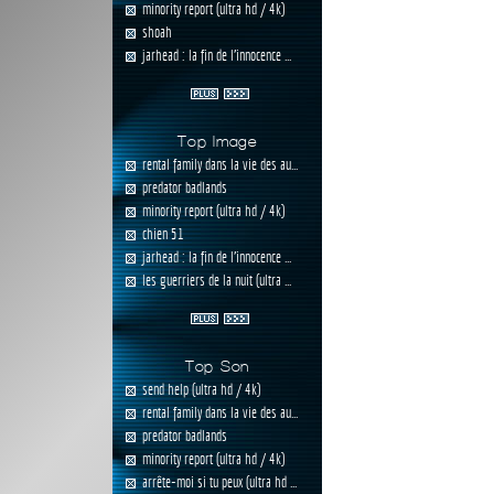
minority report (ultra hd / 4k)
shoah
jarhead : la fin de l'innocence ...
Top Image
rental family dans la vie des au...
predator badlands
minority report (ultra hd / 4k)
chien 51
jarhead : la fin de l'innocence ...
les guerriers de la nuit (ultra ...
Top Son
send help (ultra hd / 4k)
rental family dans la vie des au...
predator badlands
minority report (ultra hd / 4k)
arrête-moi si tu peux (ultra hd ...