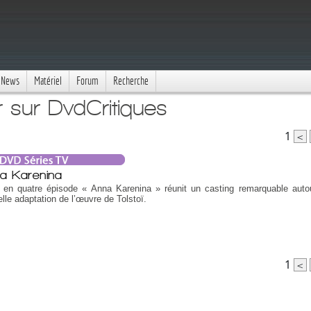
News
Matériel
Forum
Recherche
r sur DvdCritiques
1
<
a Karenina
e en quatre épisode « Anna Karenina » réunit un casting remarquable auto
lle adaptation de l’œuvre de Tolstoï.
1
<