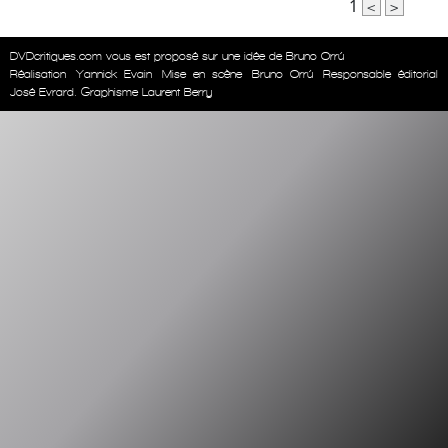
1
<
>
DVDcritiques.com vous est proposé sur une idée de Bruno Orrú
Réalisation
Yannick Evain
Mise en scène
Bruno Orrú
Responsable éditorial
José Evrard. Graphisme Laurent Berry