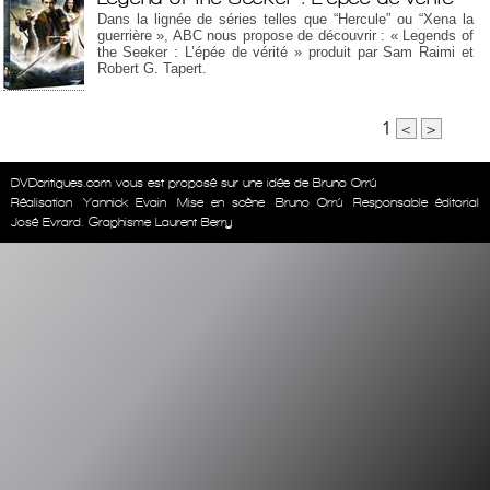
Dans la lignée de séries telles que “Hercule” ou “Xena la
guerrière », ABC nous propose de découvrir : « Legends of
the Seeker : L’épée de vérité » produit par Sam Raimi et
Robert G. Tapert.
1
<
>
DVDcritiques.com vous est proposé sur une idée de Bruno Orrú
Réalisation
Yannick Evain
Mise en scène
Bruno Orrú
Responsable éditorial
José Evrard. Graphisme Laurent Berry