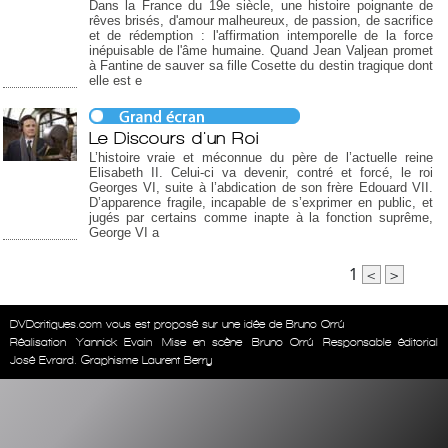
Dans la France du 19e siècle, une histoire poignante de
rêves brisés, d'amour malheureux, de passion, de sacrifice
et de rédemption : l'affirmation intemporelle de la force
inépuisable de l'âme humaine. Quand Jean Valjean promet
à Fantine de sauver sa fille Cosette du destin tragique dont
elle est e
Le Discours d'un Roi
L’histoire vraie et méconnue du père de l’actuelle reine
Elisabeth II. Celui-ci va devenir, contré et forcé, le roi
Georges VI, suite à l’abdication de son frère Edouard VII.
D’apparence fragile, incapable de s’exprimer en public, et
jugés par certains comme inapte à la fonction suprême,
George VI a
1
<
>
DVDcritiques.com vous est proposé sur une idée de Bruno Orrú
Réalisation
Yannick Evain
Mise en scène
Bruno Orrú
Responsable éditorial
José Evrard. Graphisme Laurent Berry