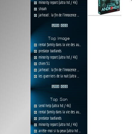
minority report (ultra hd / 4k)
shoah
jarhead : la fin de l'innocence ...
Top Image
rental family dans la vie des au...
predator badlands
minority report (ultra hd / 4k)
chien 51
jarhead : la fin de l'innocence ...
les guerriers de la nuit (ultra ...
Top Son
send help (ultra hd / 4k)
rental family dans la vie des au...
predator badlands
minority report (ultra hd / 4k)
arrête-moi si tu peux (ultra hd ...