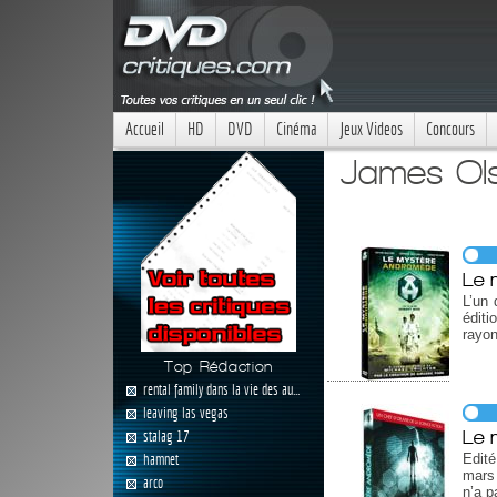
Accueil
HD
DVD
Cinéma
Jeux Videos
Concours
James Ols
Le 
L’un 
éditi
rayo
Top Rédaction
rental family dans la vie des au...
leaving las vegas
Le 
stalag 17
hamnet
Edit
mars 
arco
n’a p