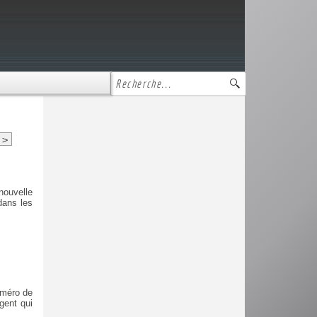
>
nouvelle
dans les
uméro de
gent qui