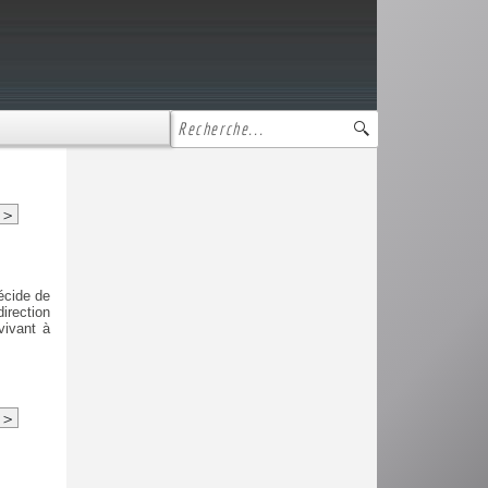
>
écide de
direction
vivant à
>