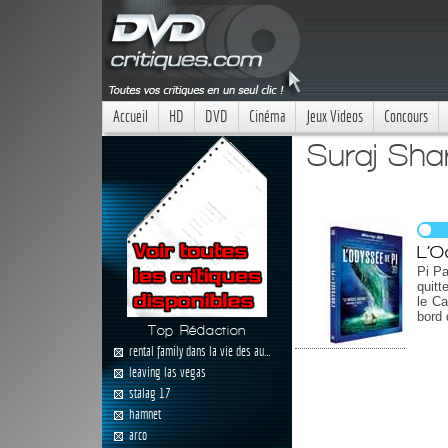
Accueil
HD
DVD
Cinéma
Jeux Videos
Concours
Suraj Sha
L’O
Pi Pa
quitt
le Ca
bord 
Top Rédaction
rental family dans la vie des au...
leaving las vegas
stalag 17
hamnet
arco