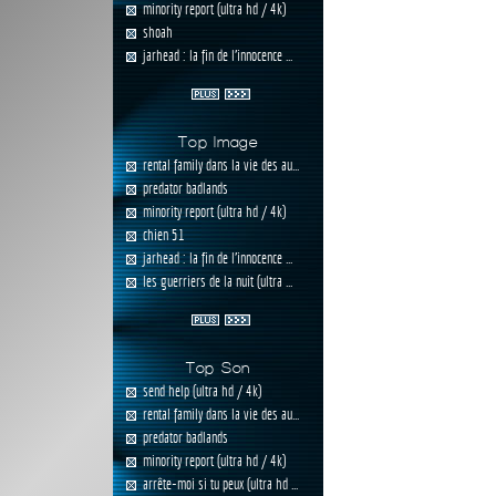
minority report (ultra hd / 4k)
shoah
jarhead : la fin de l'innocence ...
Top Image
rental family dans la vie des au...
predator badlands
minority report (ultra hd / 4k)
chien 51
jarhead : la fin de l'innocence ...
les guerriers de la nuit (ultra ...
Top Son
send help (ultra hd / 4k)
rental family dans la vie des au...
predator badlands
minority report (ultra hd / 4k)
arrête-moi si tu peux (ultra hd ...