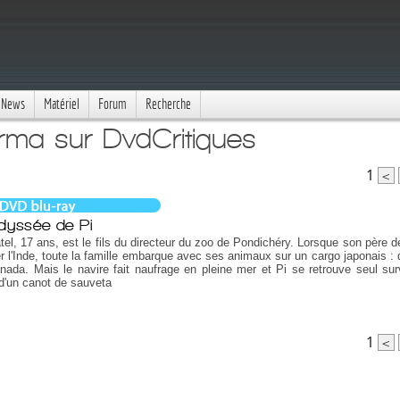
News
Matériel
Forum
Recherche
rma sur DvdCritiques
1
<
dyssée de Pi
tel, 17 ans, est le fils du directeur du zoo de Pondichéry. Lorsque son père d
er l'Inde, toute la famille embarque avec ses animaux sur un cargo japonais : 
nada. Mais le navire fait naufrage en pleine mer et Pi se retrouve seul sur
d'un canot de sauveta
1
<