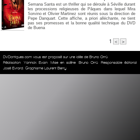
Semana Santa est un thriller qui se déroule à Séville durant
les processions religieuses de Pâques dans lequel Mira
Sorvino et Olivier Martinez sont réunis sous la direction de
Pepe Danquart. Cette affiche, a priori alléchante, ne tient
pas ses promesses et la bonne qualité technique du DVD
de Buena
1
<
>
DVDcritiques.com vous est proposé sur une idée de Bruno Orrú
Réalisation
Yannick Evain
Mise en scène
Bruno Orrú
Responsable éditorial
José Evrard. Graphisme Laurent Berry