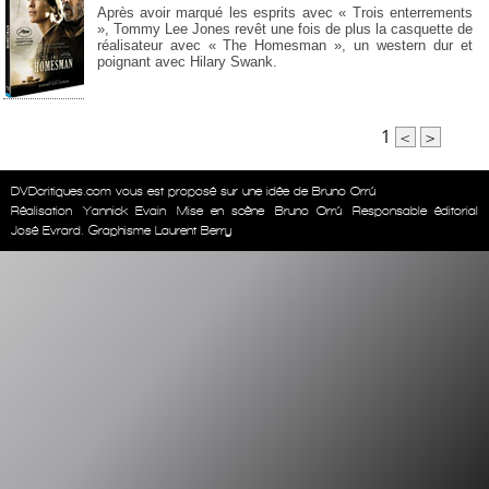
Après avoir marqué les esprits avec « Trois enterrements
», Tommy Lee Jones revêt une fois de plus la casquette de
réalisateur avec « The Homesman », un western dur et
poignant avec Hilary Swank.
1
<
>
DVDcritiques.com vous est proposé sur une idée de Bruno Orrú
Réalisation
Yannick Evain
Mise en scène
Bruno Orrú
Responsable éditorial
José Evrard. Graphisme Laurent Berry