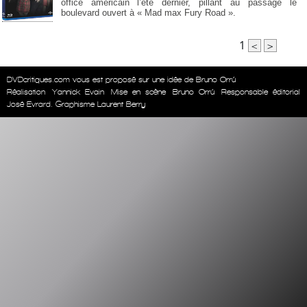
office américain l’été dernier, pillant au passage le
boulevard ouvert à « Mad max Fury Road ».
1
<
>
DVDcritiques.com vous est proposé sur une idée de Bruno Orrú
Réalisation
Yannick Evain
Mise en scène
Bruno Orrú
Responsable éditorial
José Evrard. Graphisme Laurent Berry