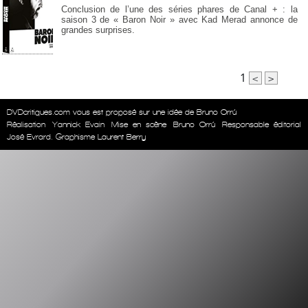
Conclusion de l’une des séries phares de Canal + : la
saison 3 de « Baron Noir » avec Kad Merad annonce de
grandes surprises.
1
<
>
DVDcritiques.com vous est proposé sur une idée de Bruno Orrú
Réalisation
Yannick Evain
Mise en scène
Bruno Orrú
Responsable éditorial
José Evrard. Graphisme Laurent Berry