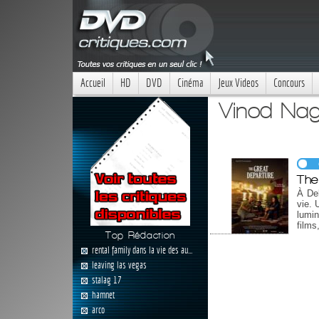
Accueil
HD
DVD
Cinéma
Jeux Videos
Concours
Vinod Nag
The
À Del
vie. 
lumin
film
Top Rédaction
rental family dans la vie des au...
leaving las vegas
stalag 17
hamnet
arco