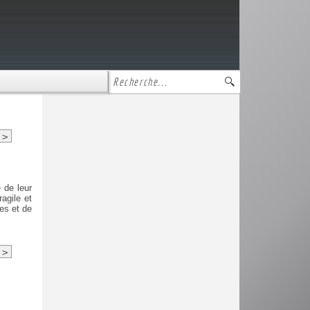
>
 de leur
agile et
es et de
>