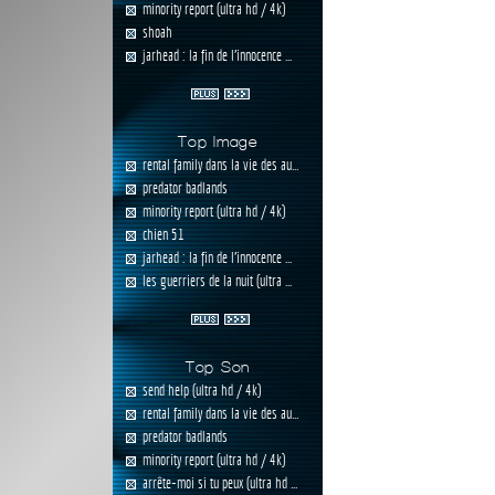
minority report (ultra hd / 4k)
shoah
jarhead : la fin de l'innocence ...
Top Image
rental family dans la vie des au...
predator badlands
minority report (ultra hd / 4k)
chien 51
jarhead : la fin de l'innocence ...
les guerriers de la nuit (ultra ...
Top Son
send help (ultra hd / 4k)
rental family dans la vie des au...
predator badlands
minority report (ultra hd / 4k)
arrête-moi si tu peux (ultra hd ...