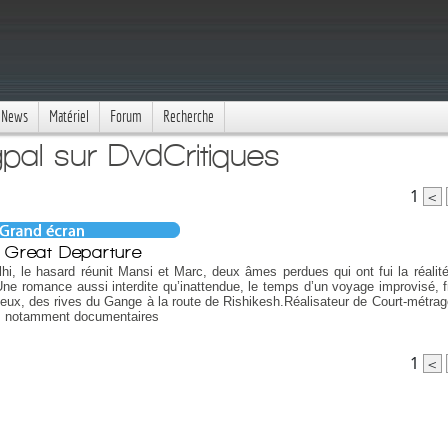
News
Matériel
Forum
Recherche
pal sur DvdCritiques
1
<
 Great Departure
hi, le hasard réunit Mansi et Marc, deux âmes perdues qui ont fui la réalité
Une romance aussi interdite qu’inattendue, le temps d’un voyage improvisé, fr
eux, des rives du Gange à la route de Rishikesh.Réalisateur de Court-métrag
s, notamment documentaires
1
<