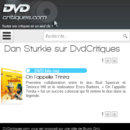
Dan Sturkie sur DvdCritiques
1
<
>
On l'appelle Trinita
Première collaboration entre le duo Bud Spencer et
Terence Hill et le réalisateur Enzo Barboni, « On l’appelle
Trinita » fut un succès colossal qui fit rentrer le duo dans la
légende.
1
<
>
DVDcritiques.com vous est proposé sur une idée de Bruno Orrú