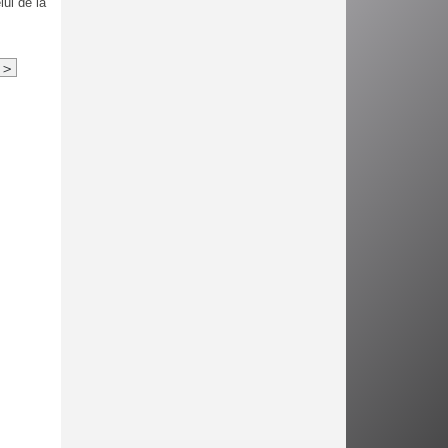
ui de la
>