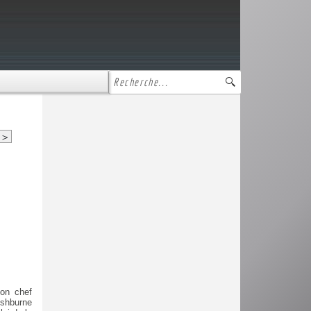
>
son chef
ishburne