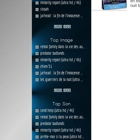
en es
minority report (ultra hd / 4k)
nuit 
shoah
jarhead : la fin de l'innocence ...
Top Image
rental family dans la vie des au...
predator badlands
minority report (ultra hd / 4k)
chien 51
jarhead : la fin de l'innocence ...
les guerriers de la nuit (ultra ...
Top Son
send help (ultra hd / 4k)
rental family dans la vie des au...
predator badlands
minority report (ultra hd / 4k)
arrête-moi si tu peux (ultra hd ...