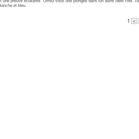
t une preuve éclatante. Ofrrez-vous une plongée dans lun autre New-York, cel
blanche et bleu.
1
<