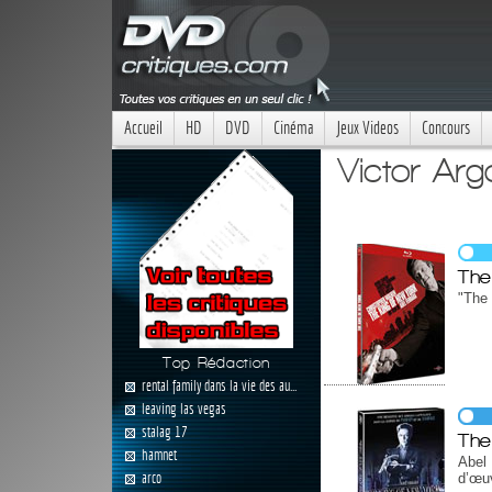
Accueil
HD
DVD
Cinéma
Jeux Videos
Concours
Victor Arg
The
"The 
Top Rédaction
rental family dans la vie des au...
leaving las vegas
stalag 17
The
hamnet
Abel
arco
d’œu