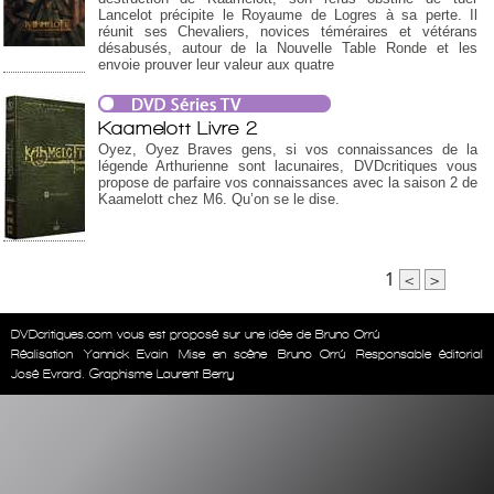
Lancelot précipite le Royaume de Logres à sa perte. Il
réunit ses Chevaliers, novices téméraires et vétérans
désabusés, autour de la Nouvelle Table Ronde et les
envoie prouver leur valeur aux quatre
Kaamelott Livre 2
Oyez, Oyez Braves gens, si vos connaissances de la
légende Arthurienne sont lacunaires, DVDcritiques vous
propose de parfaire vos connaissances avec la saison 2 de
Kaamelott chez M6. Qu’on se le dise.
1
<
>
DVDcritiques.com vous est proposé sur une idée de Bruno Orrú
Réalisation
Yannick Evain
Mise en scène
Bruno Orrú
Responsable éditorial
José Evrard. Graphisme Laurent Berry