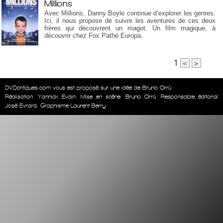
Millions
Avec Millions, Danny Boyle continue d’explorer les genres.
Ici, il nous propose de suivre les aventures de ces deux
frères qui découvrent un magot. Un film magique, à
découvrir chez Fox Pathé Europa.
1
<
>
DVDcritiques.com vous est proposé sur une idée de Bruno Orrú
Réalisation
Yannick Evain
Mise en scène
Bruno Orrú
Responsable éditorial
José Evrard. Graphisme Laurent Berry