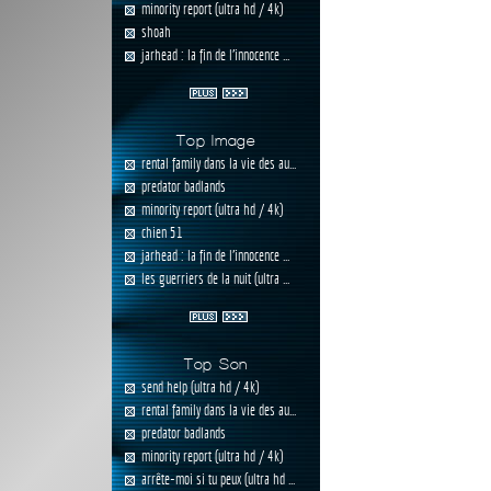
minority report (ultra hd / 4k)
shoah
jarhead : la fin de l'innocence ...
Top Image
rental family dans la vie des au...
predator badlands
minority report (ultra hd / 4k)
chien 51
jarhead : la fin de l'innocence ...
les guerriers de la nuit (ultra ...
Top Son
send help (ultra hd / 4k)
rental family dans la vie des au...
predator badlands
minority report (ultra hd / 4k)
arrête-moi si tu peux (ultra hd ...