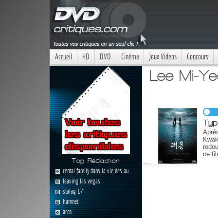
Accueil
HD
DVD
Cinéma
Jeux Videos
Concours
Lee Mi-Ye
Typ
Après
Kwak
redou
ce fi
Top Rédaction
rental family dans la vie des au...
leaving las vegas
stalag 17
hamnet
arco