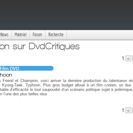
News
Matériel
Forum
Recherche
on sur DvdCritiques
1
<
hoon
 Friend et Champion, voici arriver la dernière production du talentueux réa
 Kyung-Taek, Typhoon. Plus gros budget alloué à un film coréen, un duo 
table d’efficacité le tout saupoudré d’un scénario politique sujet à polémique
lm l’une des plus belles réus
1
<