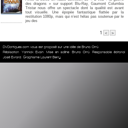
des dragons » sur support Blu-Ray, Gaumont Columbia
Tristar nous offre un spectacle dont la qualité est avant
tout visuelle. Une épopée fantastique flattée par la
restitution 1080p, mais qui n’est hélas pas soutenue par le
jeu des
1
<
>
DVDcritiques.com vous est proposé sur une idée de Bruno Orrú
Réalisation
Yannick Evain
Mise en scène
Bruno Orrú
Responsable éditorial
José Evrard. Graphisme Laurent Berry