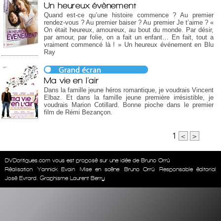
Un heureux évènement
Quand est-ce qu’une histoire commence ? Au premier
rendez-vous ? Au premier baiser ? Au premier Je t’aime ? «
On était heureux, amoureux, au bout du monde. Par désir,
par amour, par folie, on a fait un enfant… En fait, tout a
vraiment commencé là ! » Un heureux événement en Blu
Ray
Ma vie en l'air
Dans la famille jeune héros romantique, je voudrais Vincent
Elbaz. Et dans la famille jeune première irrésistible, je
voudrais Marion Cotillard. Bonne pioche dans le premier
film de Rémi Bezançon.
1
<
>
DVDcritiques.com vous est proposé sur une idée de Bruno Orrú
Réalisation
Yannick Evain
Mise en scène
Bruno Orrú
Responsable éditorial
José Evrard. Graphisme Laurent Berry