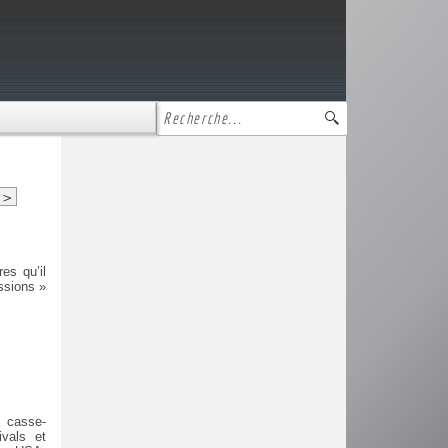
>
es qu’il
ssions »
e casse-
ivals et