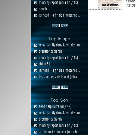
céré
minority report (ultra hd / 4k)
2012R
shoah
jarhead : la fin de l'innocence ...
Top Image
rental family dans la vie des au...
predator badlands
minority report (ultra hd / 4k)
chien 51
jarhead : la fin de l'innocence ...
les guerriers de la nuit (ultra ...
Top Son
send help (ultra hd / 4k)
rental family dans la vie des au...
predator badlands
minority report (ultra hd / 4k)
arrête-moi si tu peux (ultra hd ...