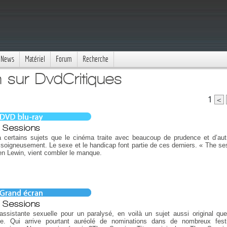
News
Matériel
Forum
Recherche
 sur DvdCritiques
1
<
 Sessions
a certains sujets que le cinéma traite avec beaucoup de prudence et d’autr
 soigneusement. Le sexe et le handicap font partie de ces derniers. « The se
n Lewin, vient combler le manque.
 Sessions
ssistante sexuelle pour un paralysé, en voilà un sujet aussi original qu
le. Qui arrive pourtant auréolé de nominations dans de nombreux fest