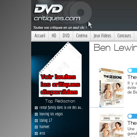
Accueil
HD
DVD
Cinéma
Jeux Videos
Concours
Ben Lewin
The
Il y 
évite
de Be
Top Rédaction
rental family dans la vie des au...
leaving las vegas
stalag 17
The
hamnet
Une a
arco
gueu