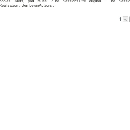
monies. Alors, pari réussi ?The SessionsTitre original : The Sessi
éalisateur : Ben LewinActeurs :
1
<