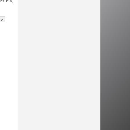
onsUSA,
>