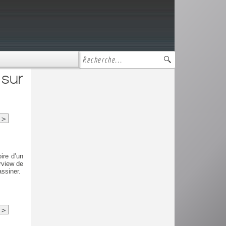
sur
>
ire d’un
rview de
assiner.
>