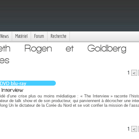
News
Matériel
Forum
Recherche
eth Rogen et Goldberg 
ues
1
<
 Interview
dé d’une crise plus ou moins médiatique : « The Interview » raconte l’histo
teur de talk show et de son producteur, qui parviennent à décrocher une inte
ong Un le dictateur de la Corée du Nord et se voit confier la mission de l’ass
1
<