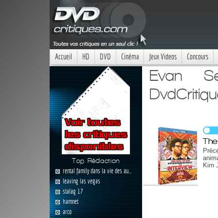
Accueil
HD
DVD
Cinéma
Jeux Videos
Concours
Evan S
DvdCritiq
The
Précé
anima
Top Rédaction
Kim J
rental family dans la vie des au...
leaving las vegas
stalag 17
hamnet
arco