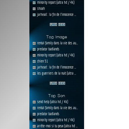
minority report (ultra hd / 4k)
shoah
jarhead : la fin de l'innocence ...
Top Image
rental family dans la vie des au...
predator badlands
minority report (ultra hd / 4k)
chien 51
jarhead : la fin de l'innocence ...
les guerriers de la nuit (ultra ...
Top Son
send help (ultra hd / 4k)
rental family dans la vie des au...
predator badlands
minority report (ultra hd / 4k)
arrête-moi si tu peux (ultra hd ...