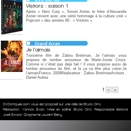
Visitors : saison 1
Après « Hero Corp », Simon Astier, le frère d’Alexandre
Astier revient avec une sérié hommage à la culture ciné «
Popcorn » des années 80 : « Visitors ».
Je l’aimais
Troisième film de Zabou Breitman, Je l’aimais vous
propose de tomber amoureux de Marie-Josée Croze.
Comme si c’était pas déjà fait ! Il vous propose aussi de
tomber amoureux du film, et là ça va être plus coton.Je
l’aimaisFrance, 2009Réalisateur : Zabou BreitmanActeurs :
Daniel Auteui
1
<
>
DVDcritiques.com vous est proposé sur une idée de Bruno Orrú
Réalisation
Yannick Evain
Mise en scène
Bruno Orrú
Responsable éditorial
José Evrard. Graphisme Laurent Berry