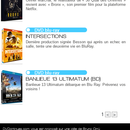
Olivier Marchal, le réalisateur de « 36 Quai des Orfèvres »
revient avec « Bronx », son premier film pour la plateforme
Netflix.
INTERSECTIONS
Dernière production signée Besson qui après un echec en
salle, tente une deuxième vie en BluRay.
BANLIEUE 13 ULTIMATUM (BD)
Banlieue 13 Ultimatum débarque en Blu Ray. Prévenez vos
voisins !
1
<
>
DVDcritiques.com vous est proposé sur une idée de Bruno Orrú