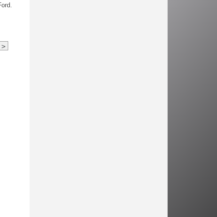
Ford.
>