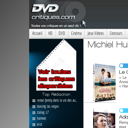
Accueil
HD
DVD
Cinéma
Jeux Videos
Concours
Michiel H
Le 
« Le 
Annie
« Har
Top Rédaction
rental family dans la vie des au...
leaving las vegas
stalag 17
Ada
hamnet
Rempl
arco
pour 