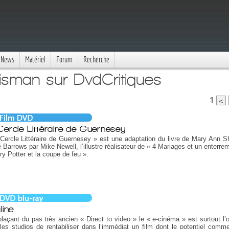
News
Matériel
Forum
Recherche
uisman sur DvdCritiques
1
<
Cercle Littéraire de Guernesey
Cercle Littéraire de Guernesey » est une adaptation du livre de Mary Ann Sh
 Barrows par Mike Newell, l’illustre réalisateur de « 4 Mariages et un enterre
ry Potter et la coupe de feu ».
line
açant du pas très ancien « Direct to video » le « e-cinéma » est surtout l’
les studios de rentabiliser dans l’immédiat un film dont le potentiel comme