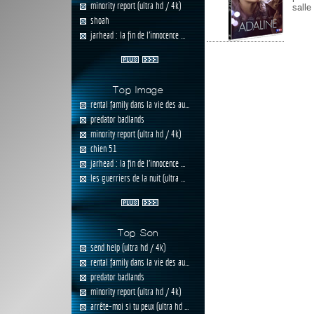
minority report (ultra hd / 4k)
salle
shoah
jarhead : la fin de l'innocence ...
Top Image
rental family dans la vie des au...
predator badlands
minority report (ultra hd / 4k)
chien 51
jarhead : la fin de l'innocence ...
les guerriers de la nuit (ultra ...
Top Son
send help (ultra hd / 4k)
rental family dans la vie des au...
predator badlands
minority report (ultra hd / 4k)
arrête-moi si tu peux (ultra hd ...