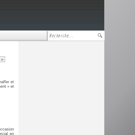
>
affer et
ment » et
occasion
rcial en