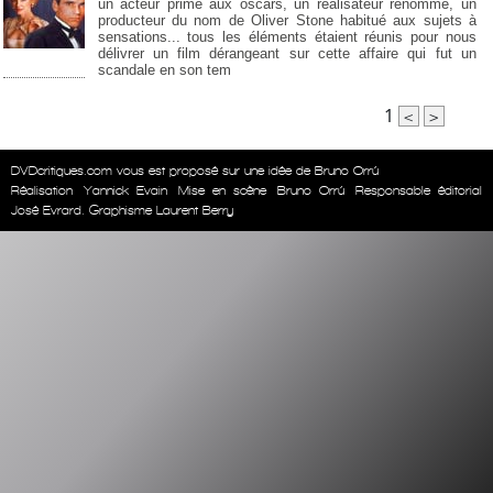
un acteur primé aux oscars, un réalisateur renommé, un
producteur du nom de Oliver Stone habitué aux sujets à
sensations... tous les éléments étaient réunis pour nous
délivrer un film dérangeant sur cette affaire qui fut un
scandale en son tem
1
<
>
DVDcritiques.com vous est proposé sur une idée de Bruno Orrú
Réalisation
Yannick Evain
Mise en scène
Bruno Orrú
Responsable éditorial
José Evrard. Graphisme Laurent Berry