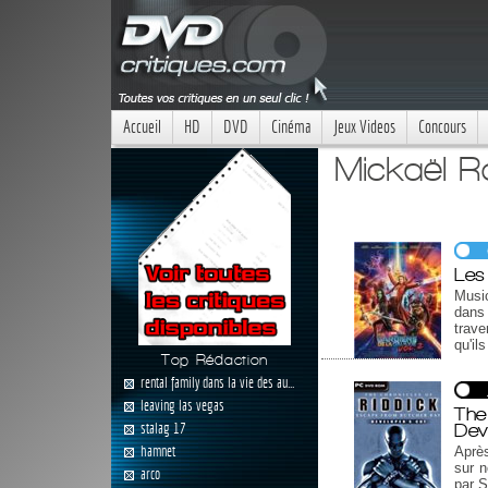
Accueil
HD
DVD
Cinéma
Jeux Videos
Concours
Mickaël R
Les
Musi
dans 
trave
qu'il
Top Rédaction
rental family dans la vie des au...
leaving las vegas
Th
stalag 17
Dev
hamnet
Après
sur n
arco
par S