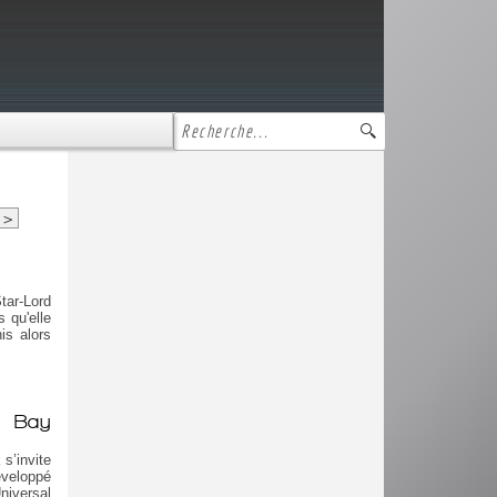
>
tar-Lord
s qu'elle
is alors
r Bay
s’invite
éveloppé
niversal