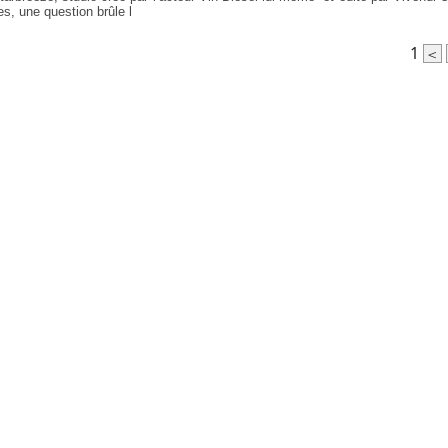
, une question brûle l
1
<