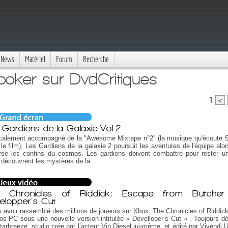
News
Matériel
Forum
Recherche
ooker sur DvdCritiques
1
<
 Gardiens de la Galaxie Vol.2
calement accompagné de la "Awesome Mixtape n°2" (la musique qu'écoute S
le film), Les Gardiens de la galaxie 2 poursuit les aventures de l'équipe alor
rse les confins du cosmos. Les gardiens doivent combattre pour rester un
s découvrent les mystères de la
e Chronicles of Riddick: Escape from Butche
elopper's Cut
 avoir rassemblé des millions de joueurs sur Xbox, The Chronicles of Riddick 
os PC sous une nouvelle version intitulée « Develloper’s Cut » . Toujours d
tarbreeze, studio crée par l’acteur Vin Diesel lui-même et édité par Vivendi U