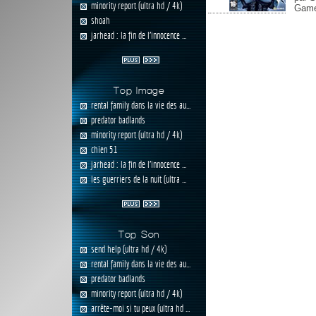
minority report (ultra hd / 4k)
Games
shoah
jarhead : la fin de l'innocence ...
Top Image
rental family dans la vie des au...
predator badlands
minority report (ultra hd / 4k)
chien 51
jarhead : la fin de l'innocence ...
les guerriers de la nuit (ultra ...
Top Son
send help (ultra hd / 4k)
rental family dans la vie des au...
predator badlands
minority report (ultra hd / 4k)
arrête-moi si tu peux (ultra hd ...