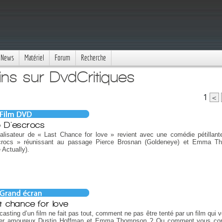
News
Matériel
Forum
Recherche
ins sur DvdCritiques
1
<
 D'escrocs
éalisateur de « Last Chance for love » revient avec une comédie pétillan
crocs » réunissant au passage Pierce Brosnan (Goldeneye) et Emma T
 Actually).
t chance for love
 casting d’un film ne fait pas tout, comment ne pas être tenté par un film qui v
er amoureux Dustin Hoffman et Emma Thompson ? Ou comment vous con