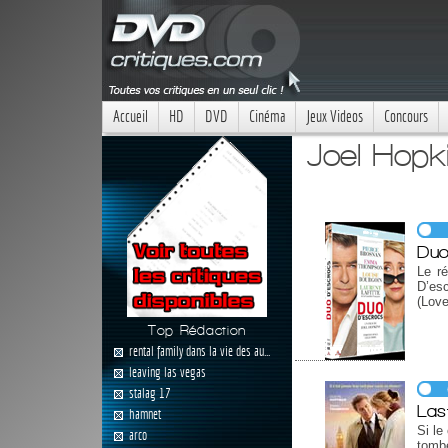
Accueil
HD
DVD
Cinéma
Jeux Videos
Concours
Joel Hopk
Duo
Le r
D’es
(Love
Top Rédaction
rental family dans la vie des au...
leaving las vegas
stalag 17
Las
hamnet
Si le
arco
tomb