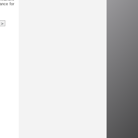
ance for
>