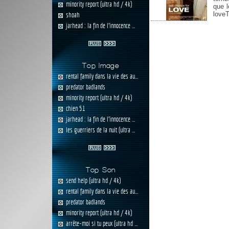
minority report (ultra hd / 4k)
que l
loveT
shoah
jarhead : la fin de l'innocence ...
Top Image
rental family dans la vie des au...
predator badlands
minority report (ultra hd / 4k)
chien 51
jarhead : la fin de l'innocence ...
les guerriers de la nuit (ultra ...
Top Son
send help (ultra hd / 4k)
rental family dans la vie des au...
predator badlands
minority report (ultra hd / 4k)
arrête-moi si tu peux (ultra hd ...