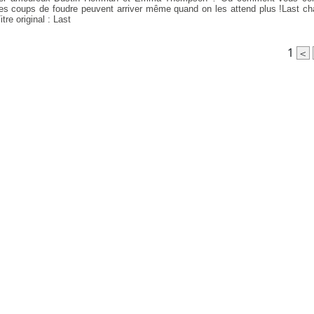
es coups de foudre peuvent arriver même quand on les attend plus !Last ch
itre original : Last
1
<