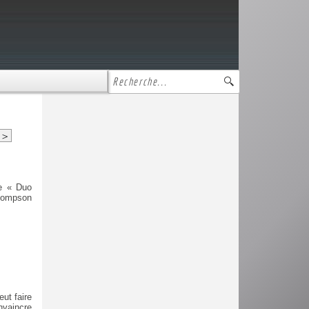
>
te « Duo
hompson
eut faire
vaincre