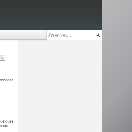
>
sonnages
Quelques
ipaux.