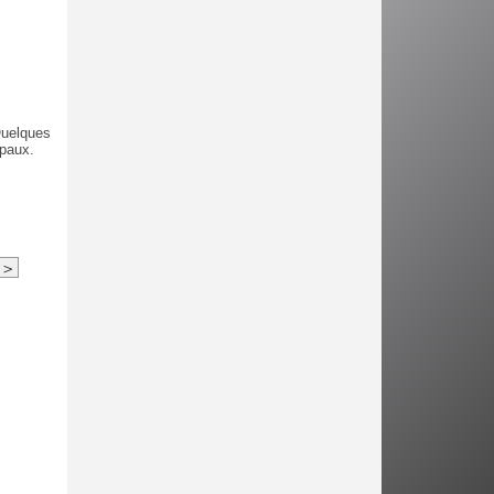
Quelques
ipaux.
>