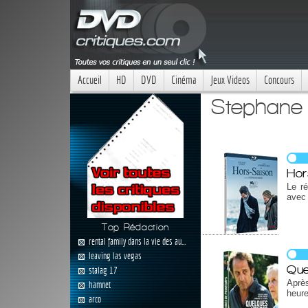
Accueil
HD
DVD
Cinéma
Jeux Videos
Concours
Stephane 
Hor
Le ré
avec 
Top Rédaction
rental family dans la vie des au...
leaving las vegas
Que
stalag 17
Après
hamnet
heure
arco