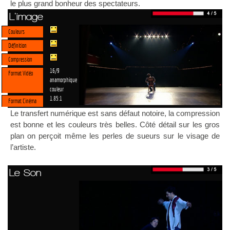
le plus grand bonheur des spectateurs.
L'image
Couleurs
Définition
Compression
16/9
Format Vidéo
anamorphique
couleur
1.85:1
Format Cinéma
Le transfert numérique est sans défaut notoire, la compression
est bonne et les couleurs très belles. Côté détail sur les gros
plan on perçoit même les perles de sueurs sur le visage de
l’artiste.
Le Son