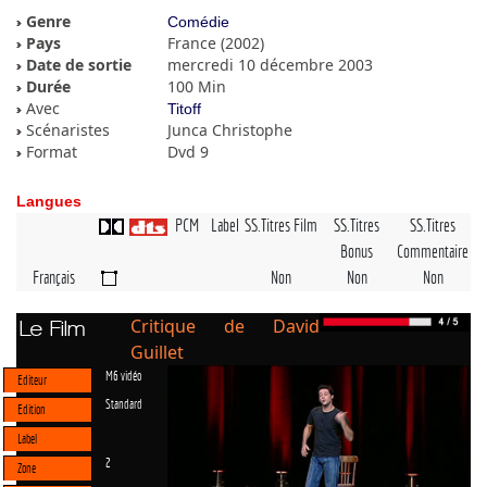
Genre
Comédie
Pays
France (2002)
Date de sortie
mercredi 10 décembre 2003
Durée
100 Min
Avec
Titoff
Scénaristes
Junca Christophe
Format
Dvd 9
Langues
PCM
Label
SS.Titres Film
SS.Titres
SS.Titres
Bonus
Commentaire
Français
Non
Non
Non
Critique de David
Le Film
Guillet
M6 vidéo
Editeur
Standard
Edition
Label
2
Zone