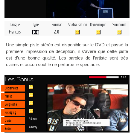
Langue
Type
Format
Spatialisation
Dynamique
Surround
Français
2.0
Une simple piste stéréo est disponible sur le DVD et passé la
première impression de déception, il s’avère que cette piste
est d’une bonne qualité. Les paroles de l’artiste sont très
claires et aucun souffle ne perturbe le spectacle.
Les Bonus
Supléments
Menus
Sérigraphie
Packaging
36 min
Durée
Amaray
Boitier