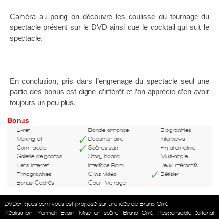
Caméra au poing on découvre les coulisse du tournage du
spectacle présent sur le DVD ainsi que le cocktail qui suit le
spectacle.
En conclusion, pris dans l’engrenage du spectacle seul une
partie des bonus est digne d’intérêt et l’on apprécie d’en avoir
toujours un peu plus.
Bonus
Livret
Bande annonce
Biographies
Making of
Documentaire
Interviews
Com. audio
Scènes sup
Fin alternative
Galerie de photos
Story board
Multi-angle
Liens internet
Interface Rom
Jeux intéractifs
Filmographies
Clips vidéo
Bêtisier
Bonus Cachés
Court Metrage
DVDcritiques.com vous est proposé sur une idée de Bruno Orrú
Réalisation
Yannick Evain
Mise en scène
Bruno Orrú
Responsable éditorial