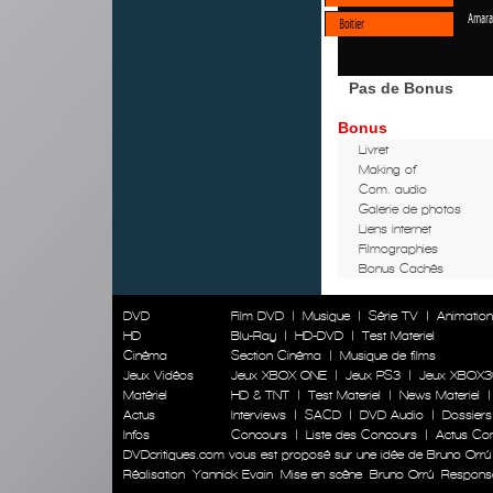
Amara
Boitier
Pas de Bonus
Bonus
Livret
Making of
Com. audio
Galerie de photos
Liens internet
Filmographies
Bonus Cachés
DVD
Film DVD
|
Musique
|
Série TV
|
Animatio
HD
Blu-Ray
|
HD-DVD
|
Test Materiel
Cinéma
Section Cinéma
|
Musique de films
Jeux Vidéos
Jeux XBOX ONE
|
Jeux PS3
|
Jeux XBOX3
Matériel
HD & TNT
|
Test Materiel
|
News Materiel
Actus
Interviews
|
SACD
|
DVD Audio
|
Dossiers
Infos
Concours
|
Liste des Concours
|
Actus Co
DVDcritiques.com vous est proposé sur une idée de Bruno Orrú
Réalisation
Yannick Evain
Mise en scène
Bruno Orrú
Responsab