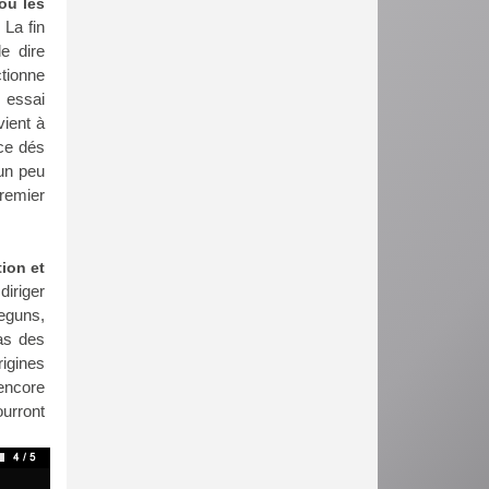
où les
. La fin
e dire
tionne
 essai
vient à
ace dés
 un peu
remier
ion et
diriger
Deguns,
as des
igines
encore
ourront