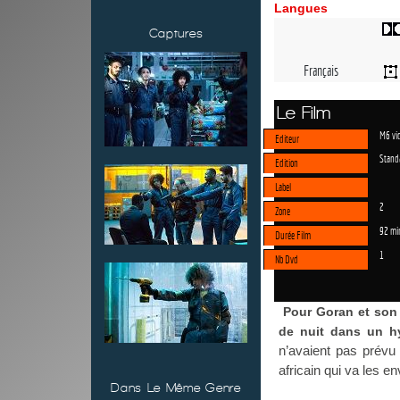
Langues
Captures
Français
Le Film
M6 vi
Editeur
Stand
Edition
Label
2
Zone
92 mi
Durée Film
1
Nb Dvd
Pour Goran et son 
de nuit dans un hy
n’avaient pas prévu 
africain qui va les 
Dans Le Même Genre