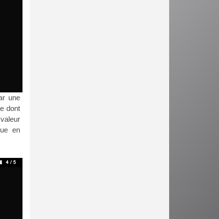
ar une
e dont
 valeur
oue en