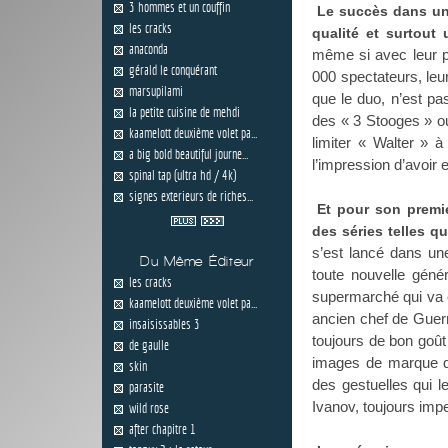
3 hommes et un couffin
Le succès dans un
les cracks
qualité et surtout
anaconda
même si avec leur p
gérald le conquérant
000 spectateurs, leu
marsupilami
que le duo, n’est pas
la petite cuisine de mehdi
des « 3 Stooges » ou
kaamelott deuxième volet pa...
limiter « Walter » 
a big bold beautiful journe...
l’impression d’avoir 
spinal tap (ultra hd / 4k)
signes exterieurs de riches...
Et pour son premi
des séries telles 
s’est lancé dans une
Du Même Éditeur
toute nouvelle géné
les cracks
supermarché qui va êt
kaamelott deuxième volet pa...
ancien chef de Guerre
insaisissables 3
toujours de bon goût
de gaulle
images de marque d
skin
des gestuelles qui l
parasite
Ivanov, toujours impe
wild rose
after chapitre 1