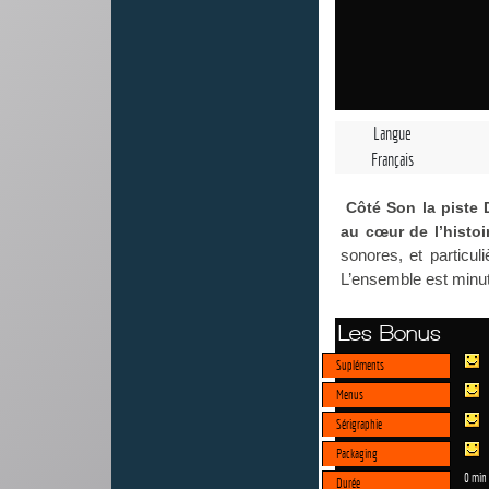
Langue
Français
Côté Son la piste 
au cœur de l’histoi
sonores, et particul
L’ensemble est minuti
Les Bonus
Supléments
Menus
Sérigraphie
Packaging
0 min
Durée