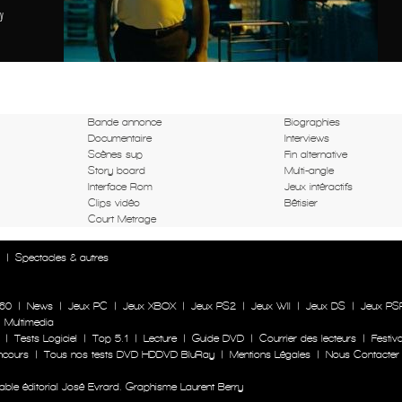
y
Bande annonce
Biographies
Documentaire
Interviews
Scènes sup
Fin alternative
Story board
Multi-angle
Interface Rom
Jeux intéractifs
Clips vidéo
Bêtisier
Court Metrage
n
|
Spectacles & autres
60
|
News
|
Jeux PC
|
Jeux XBOX
|
Jeux PS2
|
Jeux WII
|
Jeux DS
|
Jeux PS
|
Multimedia
|
Tests Logiciel
|
Top 5.1
|
Lecture
|
Guide DVD
|
Courrier des lecteurs
|
Festiva
ncours
|
Tous nos tests DVD HDDVD BluRay
|
Mentions Légales
|
Nous Contacter
le éditorial José Evrard. Graphisme Laurent Berry