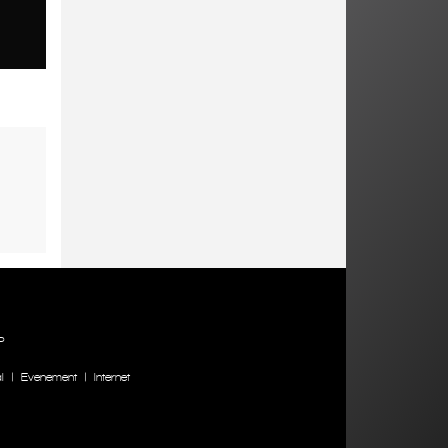
P
l
|
Evenement
|
Internet