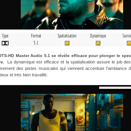
Type
Format
Spatialisation
Dynamique
Surro
5.1
DTS-HD Master Audio 5.1 se révèle efficace pour plonger le spec
La dynamique est efficace et la spatialisation assure le job des
re.
ièrement des pistes musicales qui viennent accentuer l’ambiance d
eux et très bien travaillé.