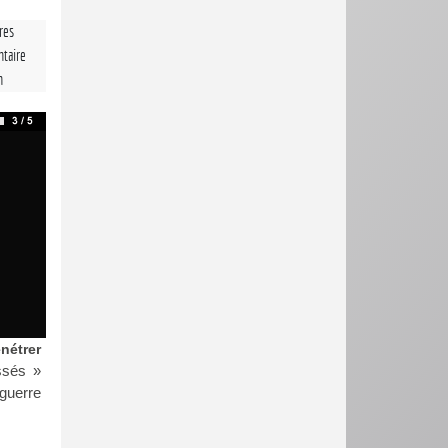
tres
taire
n
nétrer
ssés »
 guerre