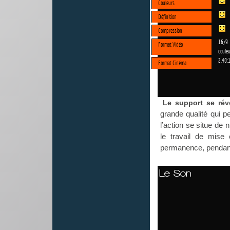
Couleurs
Définition
Compression
16/9
Format Vidéo
couleu
2.40:
Format Cinéma
Le support se rév
grande qualité qui 
l’action se situe de
le travail de mise 
permanence, pendant 
Le Son