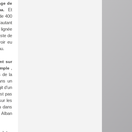
age de
Et
ma.
de 400
’autant
 lignée
uste de
oir eu
au.
nt sur
,
emple
s de la
ans un
it d’un
est pas
sur les
u dans
e Alban