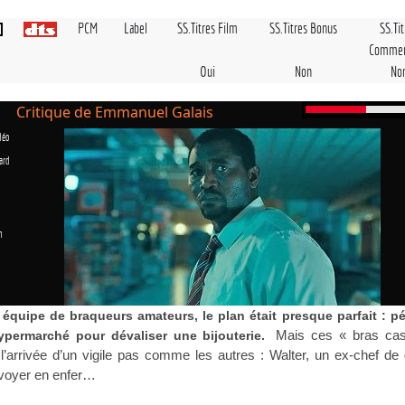
PCM
Label
SS.Titres Film
SS.Titres Bonus
SS.Ti
Commen
Oui
Non
No
Critique de Emmanuel Galais
déo
ard
n
équipe de braqueurs amateurs, le plan était presque parfait : pé
Mais ces « bras ca
permarché pour dévaliser une bijouterie.
l’arrivée d’un vigile pas comme les autres : Walter, un ex-chef de
envoyer en enfer…