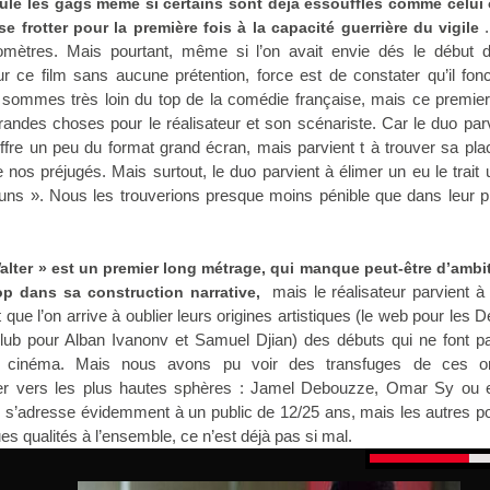
le les gags même si certains sont déjà essoufflés comme celui 
 frotter pour la première fois à la capacité guerrière du vigile
lomètres. Mais pourtant, même si l’on avait envie dés le début d
 ce film sans aucune prétention, force est de constater qu’il fonc
ommes très loin du top de la comédie française, mais ce premier
randes choses pour le réalisateur et son scénariste. Car le duo par
uffre un peu du format grand écran, mais parvient t à trouver sa pl
 de nos préjugés. Mais surtout, le duo parvient à élimer un eu le trait
uns ». Nous les trouverions presque moins pénible que dans leur p
alter » est un premier long métrage, qui manque peut-être d’ambit
mais le réalisateur parvient à 
op dans sa construction narrative,
 que l’on arrive à oublier leurs origines artistiques (le web pour les 
ub pour Alban Ivanonv et Samuel Djian) des débuts qui ne font p
e cinéma. Mais nous avons pu voir des transfuges de ces or
ler vers les plus hautes sphères : Jamel Debouzze, Omar Sy ou 
m s’adresse évidemment à un public de 12/25 ans, mais les autres p
s qualités à l’ensemble, ce n’est déjà pas si mal.