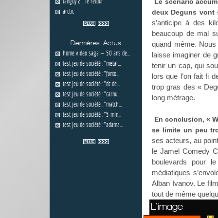
tanguy 2 : le retour
Le scénario accumu
arctic
deux Deguns vont se
s’anticipe à des ki
beaucoup de mal sur
Dernières Actus
quand même. Nous s
home video saga — 50 ans de...
laisse imaginer de g
test jeu de société :"metal...
tenir un cap, qui so
test jeu de société :"fanto...
lors que l’on fait fi
test jeu de société :"dc de...
trop gras des « Deg
test jeu de société :"carnu...
long métrage.
test jeu de société :"match...
test jeu de société :"5 min...
En conclusion, « W
test jeu de société :"adama...
se limite un peu tr
ses acteurs, au point
le Jamel Comedy Cl
boulevards pour l
médiatiques s’envo
Alban Ivanov. Le fil
tout de même quelque
L'image