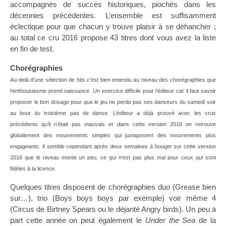
accompagnés de succès historiques, piochés dans les
décennies précédentes. L’ensemble est suffisamment
éclectique pour que chacun y trouve plaisir à se déhancher ;
au total ce cru 2016 propose 43 titres dont vous avez la liste
en fin de test.
Chorégraphies
Au-delà d’une sélection de hits c’est bien entendu au niveau des chorégraphies que
l’enthousiasme prend naissance. Un exercice difficile pour l’éditeur car il faut savoir
proposer le bon dosage pour que le jeu ne perde pas ses danseurs du samedi soir
au bout du troisième pas de danse. L’éditeur a déjà prouvé avec les crus
précédents qu’il n’était pas mauvais et dans cette version 2016 on retrouve
globalement des mouvements simples qui juxtaposent des mouvements plus
engageants. Il semble cependant après deux semaines à bouger sur cette version
2016 que le niveau monte un peu, ce qui n'est pas plus mal pour ceux qui sont
fidèles à la licence.
Quelques titres disposent de chorégraphies duo (Grease bien
sur…), trio (Boys boys boys par exemple) voir même 4
(Circus de Birtney Spears ou le déjanté Angry birds). Un peu à
part cette année on peut également le
Under the Sea
de la