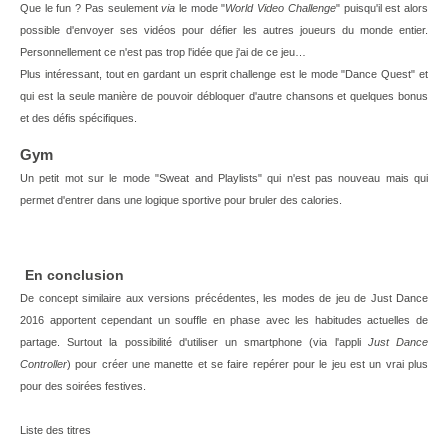
Que le fun ? Pas seulement
via
le mode "
World Video Challenge
" puisqu'il est alors
possible d'envoyer ses vidéos pour défier les autres joueurs du monde entier.
Personnellement ce n'est pas trop l'idée que j'ai de ce jeu…
Plus intéressant, tout en gardant un esprit challenge est le mode "Dance Quest" et
qui est la seule manière de pouvoir débloquer d'autre chansons et quelques bonus
et des défis spécifiques.
Gym
Un petit mot sur le mode "Sweat and Playlists" qui n'est pas nouveau mais qui
permet d'entrer dans une logique sportive pour bruler des calories.
En conclusion
De concept similaire aux versions précédentes, les modes de jeu de Just Dance
2016 apportent cependant un souffle en phase avec les habitudes actuelles de
partage. Surtout la possibilité d'utiliser un smartphone (via l'appli
Just Dance
Controller
) pour créer une manette et se faire repérer pour le jeu est un vrai plus
pour des soirées festives.
Liste des titres