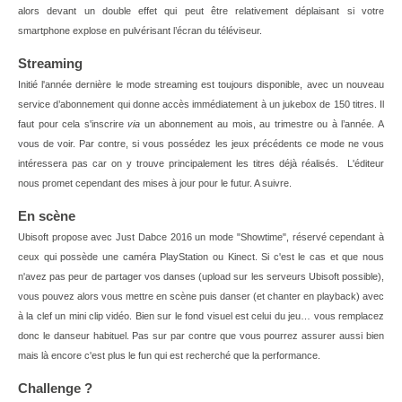
alors devant un double effet qui peut être relativement déplaisant si votre
smartphone explose en pulvérisant l’écran du téléviseur.
Streaming
Initié l'année dernière le mode streaming est toujours disponible, avec un nouveau
service d’abonnement qui donne accès immédiatement à un jukebox de 150 titres. Il
faut pour cela s'inscrire
via
un abonnement au mois, au trimestre ou à l’année. A
vous de voir. Par contre, si vous possédez les jeux précédents ce mode ne vous
intéressera pas car on y trouve principalement les titres déjà réalisés. L'éditeur
nous promet cependant des mises à jour pour le futur. A suivre.
En scène
Ubisoft propose avec Just Dabce 2016 un mode "Showtime", réservé cependant à
ceux qui possède une caméra PlayStation ou Kinect. Si c'est le cas et que nous
n'avez pas peur de partager vos danses (upload sur les serveurs Ubisoft possible),
vous pouvez alors vous mettre en scène puis danser (et chanter en playback) avec
à la clef un mini clip vidéo. Bien sur le fond visuel est celui du jeu… vous remplacez
donc le danseur habituel. Pas sur par contre que vous pourrez assurer aussi bien
mais là encore c'est plus le fun qui est recherché que la performance.
Challenge ?