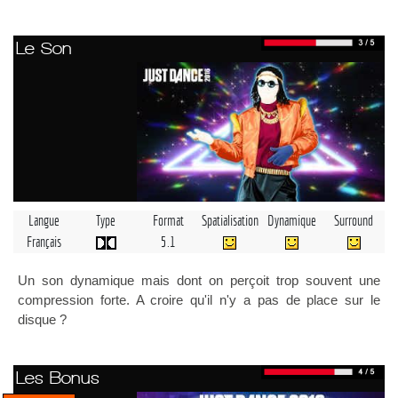
Le Son
Langue
Type
Format
Spatialisation
Dynamique
Surround
Français
5.1
Un son dynamique mais dont on perçoit trop souvent une
compression forte. A croire qu'il n'y a pas de place sur le
disque ?
Les Bonus