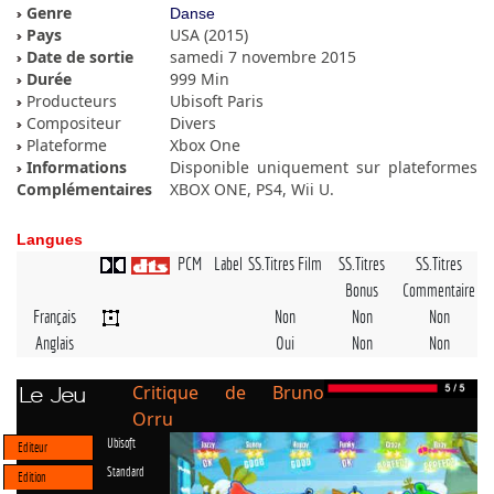
Genre
Danse
Pays
USA (2015)
Date de sortie
samedi 7 novembre 2015
Durée
999 Min
Producteurs
Ubisoft Paris
Compositeur
Divers
Plateforme
Xbox One
Informations
Disponible uniquement sur plateformes
Complémentaires
XBOX ONE, PS4, Wii U.
Langues
PCM
Label
SS.Titres Film
SS.Titres
SS.Titres
Bonus
Commentaire
Français
Non
Non
Non
Anglais
Oui
Non
Non
Critique de Bruno
Le Jeu
Orru
Ubisoft
Editeur
Standard
Edition