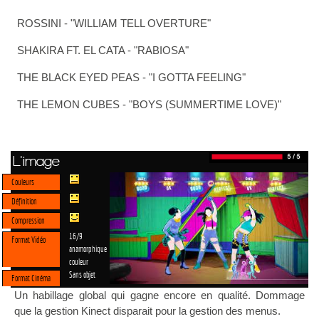
ROSSINI - "WILLIAM TELL OVERTURE"
SHAKIRA FT. EL CATA - "RABIOSA"
THE BLACK EYED PEAS - "I GOTTA FEELING"
THE LEMON CUBES - "BOYS (SUMMERTIME LOVE)"
L'image
Couleurs
Définition
Compression
16/9
Format Vidéo
anamorphique
couleur
Sans objet
Format Cinéma
Un habillage global qui gagne encore en qualité. Dommage
que la gestion Kinect disparait pour la gestion des menus.