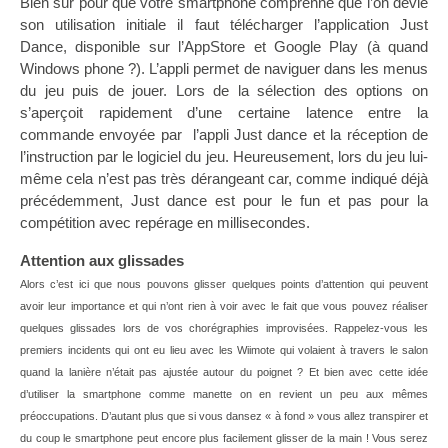
Bien sûr pour que votre smartphone comprenne que l’on dévie
son utilisation initiale il faut télécharger l’application Just
Dance, disponible sur l’AppStore et Google Play (à quand
Windows phone ?). L’appli permet de naviguer dans les menus
du jeu puis de jouer. Lors de la sélection des options on
s’aperçoit rapidement d’une certaine latence entre la
commande envoyée par l’appli Just dance et la réception de
l’instruction par le logiciel du jeu. Heureusement, lors du jeu lui-
même cela n’est pas très dérangeant car, comme indiqué déjà
précédemment, Just dance est pour le fun et pas pour la
compétition avec repérage en millisecondes.
Attention aux glissades
Alors c’est ici que nous pouvons glisser quelques points d’attention qui peuvent
avoir leur importance et qui n’ont rien à voir avec le fait que vous pouvez réaliser
quelques glissades lors de vos chorégraphies improvisées. Rappelez-vous les
premiers incidents qui ont eu lieu avec les Wiimote qui volaient à travers le salon
quand la lanière n’était pas ajustée autour du poignet ? Et bien avec cette idée
d’utiliser la smartphone comme manette on en revient un peu aux mêmes
préoccupations. D’autant plus que si vous dansez « à fond » vous allez transpirer et
du coup le smartphone peut encore plus facilement glisser de la main ! Vous serez