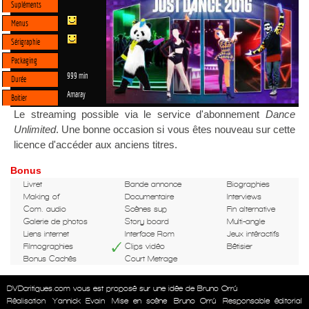
Supléments
Menus
Sérigraphie
Packaging
999 min
Durée
Amaray
Boitier
Le streaming possible via le service d'abonnement
Dance
Unlimited
. Une bonne occasion si vous êtes nouveau sur cette
licence d'accéder aux anciens titres.
Bonus
Livret
Bande annonce
Biographies
Making of
Documentaire
Interviews
Com. audio
Scènes sup
Fin alternative
Galerie de photos
Story board
Multi-angle
Liens internet
Interface Rom
Jeux intéractifs
Filmographies
Clips vidéo
Bêtisier
Bonus Cachés
Court Metrage
DVDcritiques.com vous est proposé sur une idée de Bruno Orrú
Réalisation
Yannick Evain
Mise en scène
Bruno Orrú
Responsable éditorial