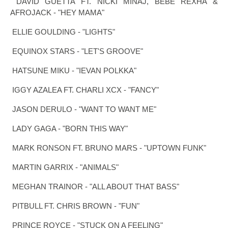
DAVID GUETTA FT. NICKI MINAJ, BEBE REXHA &
AFROJACK - "HEY MAMA"
ELLIE GOULDING - "LIGHTS"
EQUINOX STARS - "LET'S GROOVE"
HATSUNE MIKU - "IEVAN POLKKA"
IGGY AZALEA FT. CHARLI XCX - "FANCY"
JASON DERULO - "WANT TO WANT ME"
LADY GAGA - "BORN THIS WAY"
MARK RONSON FT. BRUNO MARS - "UPTOWN FUNK"
MARTIN GARRIX - "ANIMALS"
MEGHAN TRAINOR - "ALL ABOUT THAT BASS"
PITBULL FT. CHRIS BROWN - "FUN"
PRINCE ROYCE - "STUCK ON A FEELING"