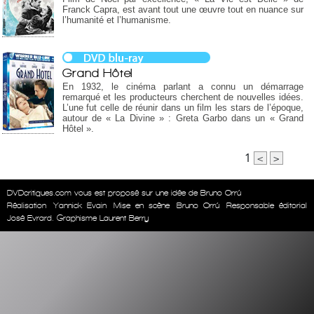
Franck Capra, est avant tout une œuvre tout en nuance sur
l’humanité et l’humanisme.
Grand Hôtel
En 1932, le cinéma parlant a connu un démarrage
remarqué et les producteurs cherchent de nouvelles idées.
L’une fut celle de réunir dans un film les stars de l’époque,
autour de « La Divine » : Greta Garbo dans un « Grand
Hôtel ».
1
<
>
DVDcritiques.com vous est proposé sur une idée de Bruno Orrú
Réalisation
Yannick Evain
Mise en scène
Bruno Orrú
Responsable éditorial
José Evrard. Graphisme Laurent Berry