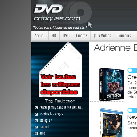
Accueil
HD
DVD
Cinéma
Jeux Videos
Concours
Adrienne 
Cre
De 2
homm
de St
retro
Top Rédaction
rental family dans la vie des au...
leaving las vegas
New
stalag 17
Sans
hamnet
revie
arco