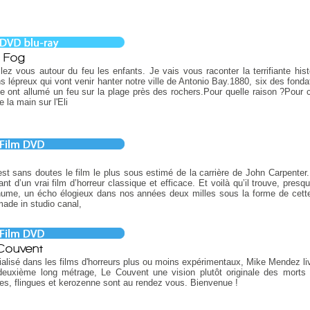
 Fog
llez vous autour du feu les enfants. Je vais vous raconter la terrifiante hist
s lépreux qui vont venir hanter notre ville de Antonio Bay.1880, six des fonda
lle ont allumé un feu sur la plage près des rochers.Pour quelle raison ?Pour c
e la main sur l'Eli
g
st sans doutes le film le plus sous estimé de la carrière de John Carpenter. I
ant d’un vrai film d’horreur classique et efficace. Et voilà qu’il trouve, presqu
ume, un écho élogieux dans nos années deux milles sous la forme de cette
ade in studio canal,
Couvent
alisé dans les films d'horreurs plus ou moins expérimentaux, Mike Mendez li
deuxième long métrage, Le Couvent une vision plutôt originale des morts 
s, flingues et kerozenne sont au rendez vous. Bienvenue !