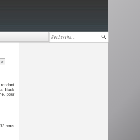
>
 rendant
ics Book
ie, pour
997 nous