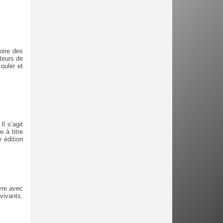
oire des
teurs de
ouler et
l s’agit
e à titre
 édition
vre avec
vivants.