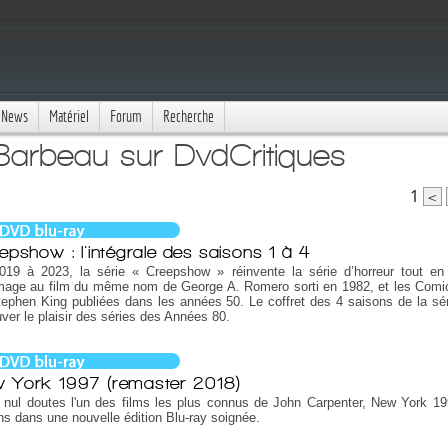
News
Matériel
Forum
Recherche
Barbeau sur DvdCritiques
1
<
epshow : l'intégrale des saisons 1 à 4
019 à 2023, la série « Creepshow » réinvente la série d’horreur tout en
age au film du même nom de George A. Romero sorti en 1982, et les Com
ephen King publiées dans les années 50. Le coffret des 4 saisons de la sér
uver le plaisir des séries des Années 80.
 York 1997 (remaster 2018)
 nul doutes l'un des films les plus connus de John Carpenter, New York 1
ns dans une nouvelle édition Blu-ray soignée.