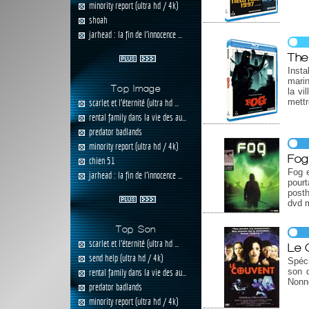
minority report (ultra hd / 4k)
shoah
jarhead : la fin de l'innocence ...
The
Insta
marin
Top Image
la vi
mettr
scarlet et l'éternité (ultra hd ...
rental family dans la vie des au...
predator badlands
minority report (ultra hd / 4k)
Fo
chien 51
Fog e
jarhead : la fin de l'innocence ...
pourt
posth
dvd m
Top Son
scarlet et l'éternité (ultra hd ...
Le 
send help (ultra hd / 4k)
Spéci
son 
rental family dans la vie des au...
Nonne
predator badlands
minority report (ultra hd / 4k)