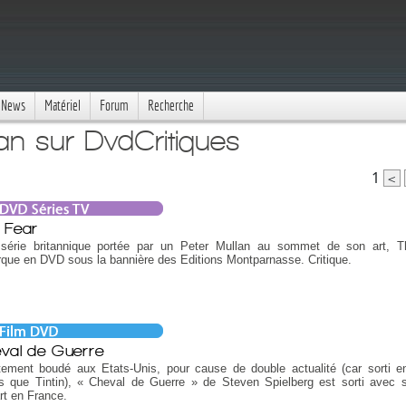
News
Matériel
Forum
Recherche
an sur DvdCritiques
1
<
 Fear
 série britannique portée par un Peter Mullan au sommet de son art, 
que en DVD sous la bannière des Editions Montparnasse. Critique.
val de Guerre
stement boudé aux Etats-Unis, pour cause de double actualité (car sorti
s que Tintin), « Cheval de Guerre » de Steven Spielberg est sorti avec 
rt en France.