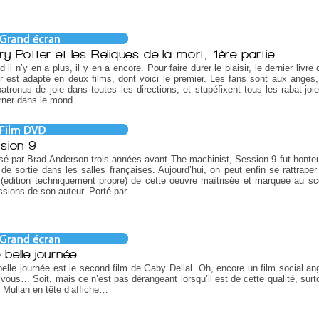
ry Potter et les Reliques de la mort, 1ère partie
 il n’y en a plus, il y en a encore. Pour faire durer le plaisir, le dernier livre
r est adapté en deux films, dont voici le premier. Les fans sont aux anges,
atronus de joie dans toutes les directions, et stupéfixent tous les rabat-joie
rner dans le mond
sion 9
sé par Brad Anderson trois années avant The machinist, Session 9 fut hont
 de sortie dans les salles françaises. Aujourd’hui, on peut enfin se rattraper
(édition techniquement propre) de cette oeuvre maîtrisée et marquée au s
sions de son auteur. Porté par
 belle journée
elle journée est le second film de Gaby Dellal. Oh, encore un film social an
 vous… Soit, mais ce n’est pas dérangeant lorsqu’il est de cette qualité, surt
 Mullan en tête d’affiche…