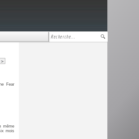
>
The Fear
 en même
six mois