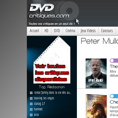
Accueil
HD
DVD
Cinéma
Jeux Videos
Concours
Peter Mull
The
Mini
débar
Top Rédaction
rental family dans la vie des au...
leaving las vegas
Che
stalag 17
Inju
hamnet
temp
arco
d’éca