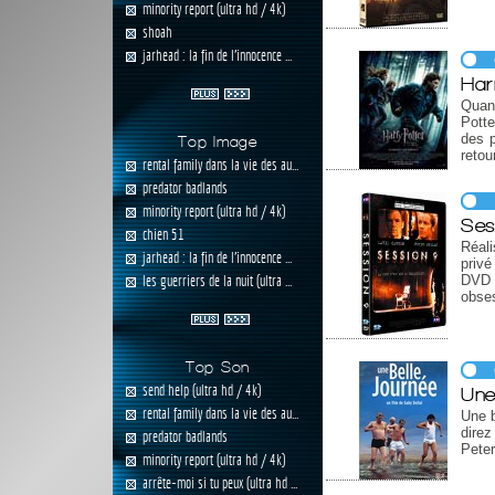
minority report (ultra hd / 4k)
shoah
jarhead : la fin de l'innocence ...
Har
Quand
Potte
des p
Top Image
retou
rental family dans la vie des au...
predator badlands
minority report (ultra hd / 4k)
Ses
chien 51
Réali
jarhead : la fin de l'innocence ...
privé
les guerriers de la nuit (ultra ...
DVD 
obses
Top Son
send help (ultra hd / 4k)
Une
rental family dans la vie des au...
Une b
direz
predator badlands
Peter
minority report (ultra hd / 4k)
arrête-moi si tu peux (ultra hd ...