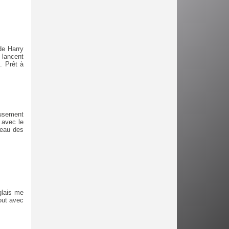
 de Harry
 lancent
. Prêt à
eusement
 avec le
ceau des
glais me
out avec