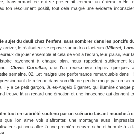
ée, transformant ce qui se présentait comme un énième mélo, 
au ton résolument positif, tout cela malgré une évidente inconscie
ter le sujet du deuil chez l'enfant, sans sombrer dans les poncifs 
 arriver, le réalisateur se repose sur un trio d'acteurs (
Villeret, Lar
heureux de jouer ensemble et cela se voit à l'écran, leur plaisir, leur ta
histoire rayonnent à chaque plan, nous rappelant subitement les
gnol.
Clovis Cornillac
, que l'on redécouvre depuis quelques 
petite semaine, 02,...et malgré une performance remarquable dans 
mpressionnant de retenue dans son rôle de gendre rongé par un secr
is il y a ce petit garçon, Jules-Angélo Bigarnet, qui illumine chaque 
and trouve là un regard une émotion et une innocence qui donnent t
film tout en sobriété soutenu par un scénario faisant mouche à 
que l'on aime voir s'affronter, une montagne aussi impressio
éalisateur qui nous offre là une première oeuvre riche et humble à la fo
ent.