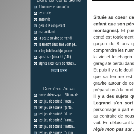
Dans Le Même Genre
3 hommes et un couffin
les cracks
Située au coeur de
anaconda
enfant que son pèr
gérald le conquérant
montagnes).
Et puis
marsupilami
conté est totalement d
la petite cuisine de mehdi
garçon de 8 ans qu
kaamelott deuxième volet pa...
comprendre les nuanc
a big bold beautiful journe...
la vie et le chagri
spinal tap (ultra hd / 4k)
signes exterieurs de riches...
garagiste perdu dans
Et puis il y a le deu
que sa femme est 
gravite autour de ce
Dernières Actus
préparation à la mort
home video saga — 50 ans de...
Il y a des sujets q
test jeu de société :"metal...
Legrand s'en sort
test jeu de société :"fanto...
personnage à part en
test jeu de société :"dc de...
au contraire de nous
test jeu de société :"carnu...
voit. En délaissant 
test jeu de société :"match...
règle mon pas sur 
test jeu de société :"5 min...