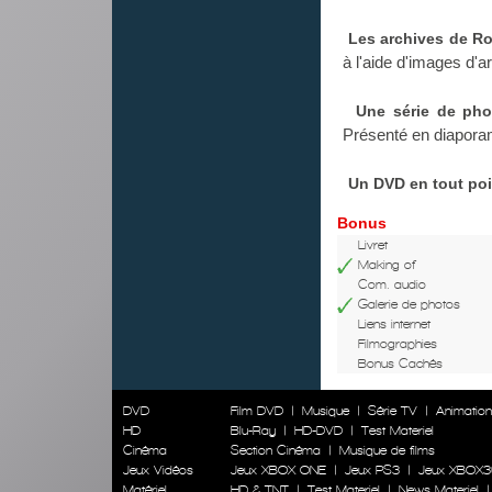
Les archives de Ro
à l'aide d'images d'ar
Une série de pho
Présenté en diaporam
Un DVD en tout poin
Bonus
Livret
Making of
Com. audio
Galerie de photos
Liens internet
Filmographies
Bonus Cachés
DVD
Film DVD
|
Musique
|
Série TV
|
Animatio
HD
Blu-Ray
|
HD-DVD
|
Test Materiel
Cinéma
Section Cinéma
|
Musique de films
Jeux Vidéos
Jeux XBOX ONE
|
Jeux PS3
|
Jeux XBOX3
Matériel
HD & TNT
|
Test Materiel
|
News Materiel