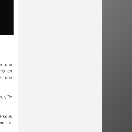
urs que
ris en
ser son
er, "le
té sous
d lui-