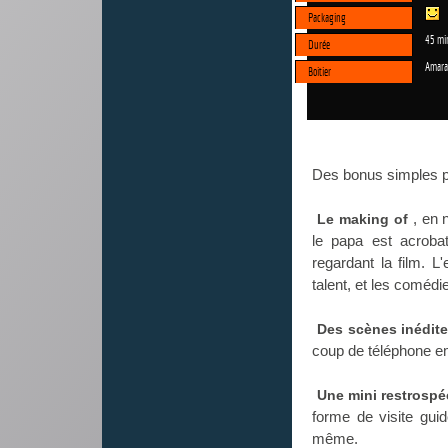
Packaging
45 mi
Durée
Amara
Boitier
Des bonus simples pou
, en 
Le making of
le papa est acroba
regardant la film. L'
talent, et les comédi
Des scènes inédit
coup de téléphone e
Une mini restrospé
forme de visite gui
même.