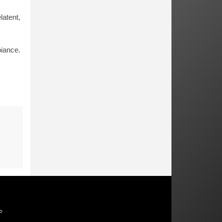
latent,
iance.
P