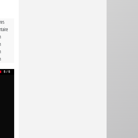
tres
taire
n
n
n
n