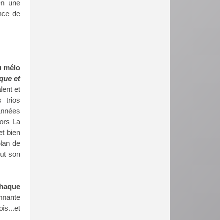
en une
nce de
du mélo
oque et
lent et
 trios
années
Hors La
et bien
plan de
out son
chaque
nnante
is...et