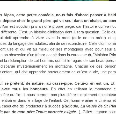
s Alpes, cette petite comédie, nous fais d'abord penser à Heid
e dépose chez le grand-père qui vit seul dans un chalet, au coe
 l'on est soudain pris à notre propre piège, car l'histoire qui va no
ifférente. C'est un histoire d'initiation dont il sera question. Celle d'u
i doit aprrendre à vivre avec la mort (celle de sa mère) et qu
es du langage des adultes, afin de se reconstruire. Celle d'un ho
n ont usé et qui vit au milieu de ses montagnes avec pour seul a
 son obsession d'un trésor caché dans la carcasse du "Malabar Pri
il et la rédemption de cet homme, qui fuit le regard de son beau-père,
disparue mystérieusement en montagne. Chacun de ces perso
t enfant, qui doit apprendre brusquement ce qu'est la vie, une perp
.
ui se prêtent, de nature, au casse-pipe. Celui-ci en est un. Et 
 avec tous les honneurs
. En effet en utilisant la montagne
tière du film, il nous permet, non plus d'être simplement spectateu
 entraîner dans le sillage de l'enfant. Cet homme aime le cinéma e
la casquette de producteur à succès (
Ridicule, La veuve de St Pier
le pas de mon père,Tenue correcte exigée...
), Gilles Legrand nous