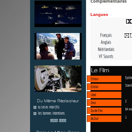
Complémentaires
Langues
Français
Anglais
Néérlandais
VF Sourds
Le Film
Epithè
Editeur
Stand
Edition
Label
Du Même Réalisateur
2
Zone
tu seras mon fils
94 mi
Durée Film
les bonnes intentions
1
Nb Dvd