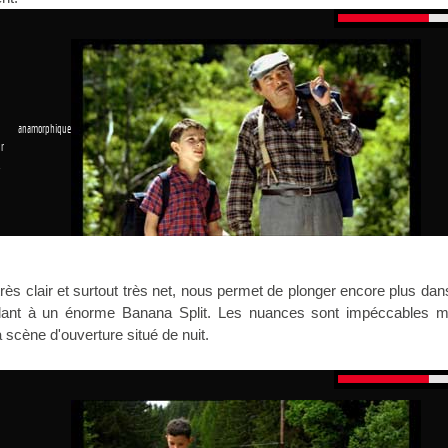
 anamorphique
r
1
rès clair et surtout très net, nous permet de plonger encore plus dan
ant à un énorme Banana Split. Les nuances sont impéccables m
 scène d'ouverture situé de nuit.