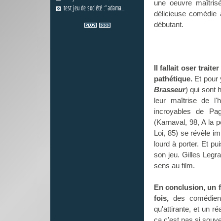
une oeuvre maîtris
test jeu de société :"adama...
délicieuse comédie 
débutant.
Il fallait oser trai
pathétique.
Et pour y
Brasseur
) qui sont 
leur maîtrise de l'
incroyables de Pa
(Karnaval, 98, A la 
Loi, 85) se révèle i
lourd à porter. Et pu
son jeu. Gilles Legr
sens au film.
En conclusion, un 
fois,
des comédiens 
qu'attirante, et un r
ça c'est pas si souv