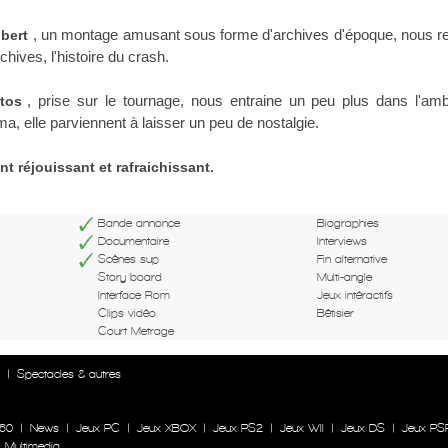
, un montage amusant sous forme d'archives d'époque, nous re
bert
chives, l'histoire du crash.
, prise sur le tournage, nous entraine un peu plus dans l'amb
tos
a, elle parviennent à laisser un peu de nostalgie.
t réjouissant et rafraichissant.
Bande annonce
Biographies
Documentaire
Interviews
Scènes sup
Fin alternative
Story board
Multi-angle
Interface Rom
Jeux intéractifs
Clips vidéo
Bêtisier
Court Metrage
n
|
Spectacles & autres
60
|
News
|
Jeux PC
|
Jeux XBOX
|
Jeux PS2
|
Jeux WII
|
Jeux DS
|
Jeux PS
|
Multimedia