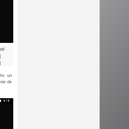
und
fre un
voix de