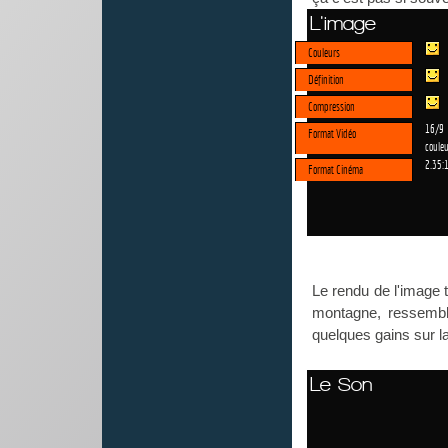
L'image
Couleurs
Définition
Compression
16/9
Format Vidéo
couleu
2.35:
Format Cinéma
Le rendu de l'image t
montagne, ressembl
quelques gains sur la
Le Son