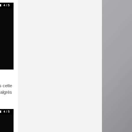
s cette
algrès