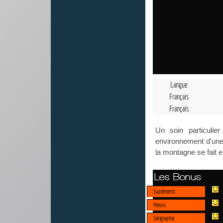
Langue
Français
Français
Un soin particulie
environnement d'une 
la montagne se fait 
Les Bonus
Supléments
Menus
Sérigraphie