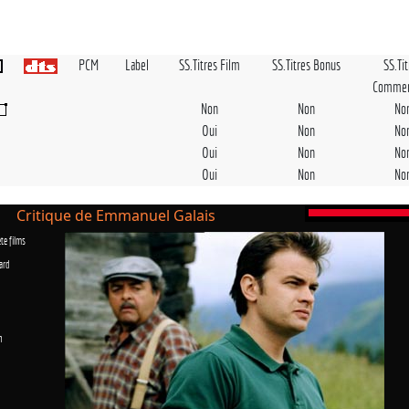
PCM
Label
SS.Titres Film
SS.Titres Bonus
SS.Ti
Commen
Non
Non
No
Oui
Non
No
Oui
Non
No
Oui
Non
No
Critique de Emmanuel Galais
te films
ard
n