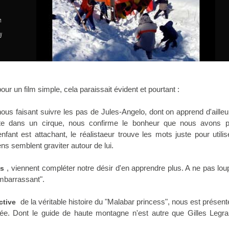
n
y
r un film simple, cela paraissait évident et pourtant :
nous faisant suivre les pas de Jules-Angelo, dont on apprend d'aille
te dans un cirque, nous confirme le bonheur que nous avons p
enfant est attachant, le réalistaeur trouve les mots juste pour utili
ens semblent graviter autour de lui.
, viennent compléter notre désir d'en apprendre plus. A ne pas loup
es
mbarrassant".
de la véritable histoire du "Malabar princess", nous est présen
ctive
dée. Dont le guide de haute montagne n'est autre que Gilles Legran