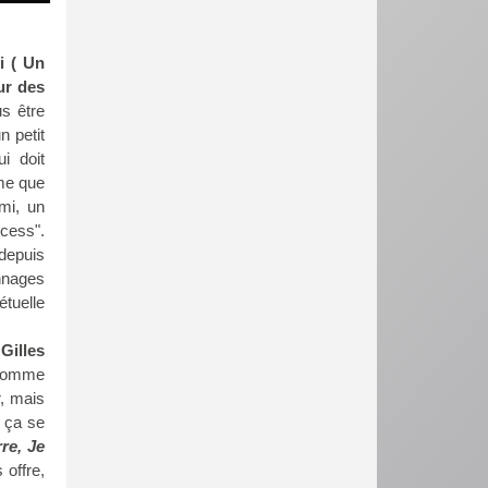
i ( Un
ur des
us être
n petit
i doit
mme que
mi, un
ncess".
 depuis
nnages
étuelle
Gilles
 comme
r, mais
t ça se
re, Je
 offre,