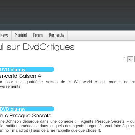
News
Matériel
Forum
Recherche
l sur DvdCritiques
1
<
tworld Saison 4
ur pour une quatrième saison de « Westworld » qui promet de n
eversements.
nts Presque Secrets
ne Johnson débarque dans une comédie : « Agents Presque Secrets » qu
la tradition américaine dans lesquels des agents surgonflés vont faire équipe
en noir maladroit (Tiens cela me rappelle quelque chose !).