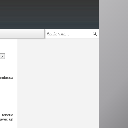
>
ombreux
i renoue
 avec un