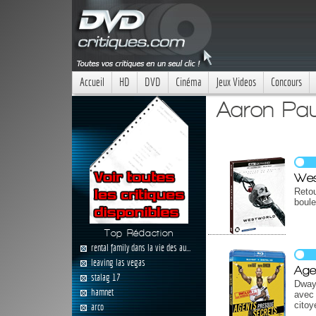
Accueil
HD
DVD
Cinéma
Jeux Videos
Concours
Aaron Pau
Wes
Reto
boul
Top Rédaction
rental family dans la vie des au...
leaving las vegas
Age
stalag 17
Dway
hamnet
avec 
citoy
arco