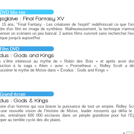
gsglaive : Final Fantasy XV
a 15 ans, "Final Fantasy - Les créatures de l'esprit" redéfinissait ce que l'o
dre d'un film en image de synthèse. Malheureusement, la technique n'arriva
nser un scénario un peu bancal. 2 autres films suivront sans rechercher l'ex
ique jusqu'à aujourd'hui
dus : Gods and Kings
s s’être intéressé au mythe de « Robin des Bois » et après avoir do
oduction à la saga « Alien » avec « Prometheus », Ridley Scott a dé
ssiérer le mythe de Moïse dans « Exodus : Gods and Kings ».
dus : Gods & Kings
toire d’un homme qui osa braver la puissance de tout un empire. Ridley Sc
 une nouvelle vision de l’histoire de Moïse, leader insoumis qui défia le
ès, entraînant 600 000 esclaves dans un périple grandiose pour fuir l’E
per au terrible cycle des dix plaies.