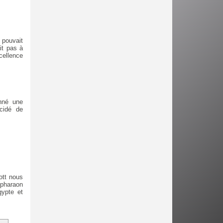
n pouvait
it pas à
cellence
nné une
cidé de
ott nous
 pharaon
gypte et