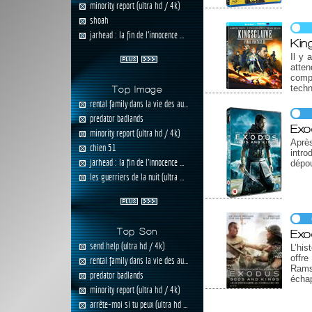
minority report (ultra hd / 4k)
shoah
jarhead : la fin de l'innocence ...
Kin
Il y 
atten
compe
techn
Top Image
rental family dans la vie des au...
predator badlands
Exo
minority report (ultra hd / 4k)
Aprè
chien 51
intr
jarhead : la fin de l'innocence ...
dépou
les guerriers de la nuit (ultra ...
Top Son
Exo
send help (ultra hd / 4k)
L’his
offre
rental family dans la vie des au...
Rams
predator badlands
échap
minority report (ultra hd / 4k)
arrête-moi si tu peux (ultra hd ...