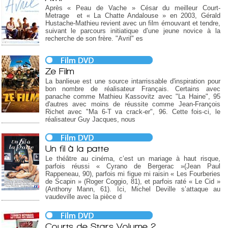
Après « Peau de Vache » César du meilleur Court-
Metrage et « La Chatte Andalouse » en 2003, Gérald
Hustache-Mathieu revient avec un film émouvant et tendre,
suivant le parcours initiatique d’une jeune novice à la
recherche de son frère. "Avril" es
Ze Film
La banlieue est une source intarrissable d'inspiration pour
bon nombre de réalisateur Français. Certains avec
panache comme Mathieu Kassovitz avec "La Haine", 95
d'autres avec moins de réussite comme Jean-François
Richet avec "Ma 6-T va crack-er", 96. Cette fois-ci, le
réalisateur Guy Jacques, nous
Un fil à la patte
Le théâtre au cinéma, c’est un mariage à haut risque,
parfois réussi « Cyrano de Bergerac »(Jean Paul
Rappeneau, 90), parfois mi figue mi raisin « Les Fourberies
de Scapin » (Roger Coggio, 81), et parfois raté « Le Cid »
(Anthony Mann, 61). Ici, Michel Deville s’attaque au
vaudeville avec la pièce d
Courts de Stars Volume 2