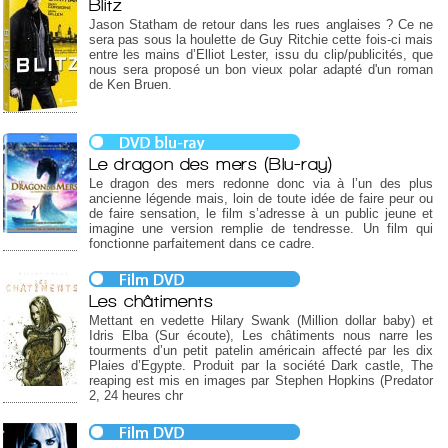
Blitz
Jason Statham de retour dans les rues anglaises ? Ce ne
sera pas sous la houlette de Guy Ritchie cette fois-ci mais
entre les mains d’Elliot Lester, issu du clip/publicités, que
nous sera proposé un bon vieux polar adapté d'un roman
de Ken Bruen.
Le dragon des mers (Blu-ray)
Le dragon des mers redonne donc via à l’un des plus
ancienne légende mais, loin de toute idée de faire peur ou
de faire sensation, le film s’adresse à un public jeune et
imagine une version remplie de tendresse. Un film qui
fonctionne parfaitement dans ce cadre.
Les châtiments
Mettant en vedette Hilary Swank (Million dollar baby) et
Idris Elba (Sur écoute), Les châtiments nous narre les
tourments d’un petit patelin américain affecté par les dix
Plaies d’Egypte. Produit par la société Dark castle, The
reaping est mis en images par Stephen Hopkins (Predator
2, 24 heures chr