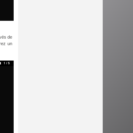
avés de
rez un