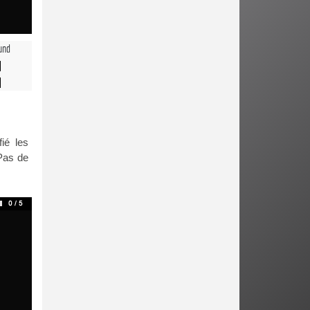
und
fié les
 Pas de