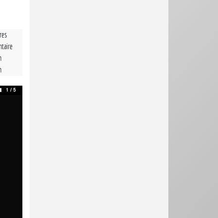
tres
taire
n
n