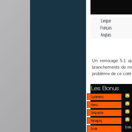
Langue
Français
Anglais
Un remixage 5.1 qui 
branchements de mes 
problème de ce coté l
Les Bonus
Supléments
Menus
Sérigraphie
Packaging
0 min
Durée