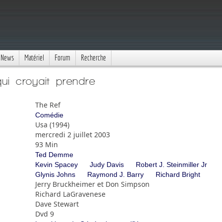
News
Matériel
Forum
Recherche
qui croyait prendre
The Ref
Comédie
Usa (1994)
mercredi 2 juillet 2003
93 Min
Ted Demme
Kevin Spacey
Judy Davis
Robert J. Steinmiller Jr
Glynis Johns
Raymond J. Barry
Richard Bright
Jerry Bruckheimer et Don Simpson
Richard LaGravenese
Dave Stewart
Dvd 9