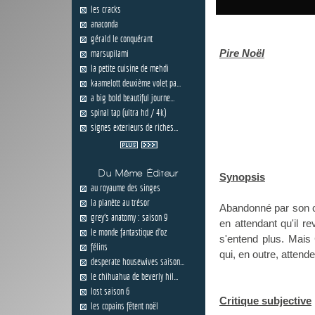
les cracks
anaconda
gérald le conquérant
Pire Noël
marsupilami
la petite cuisine de mehdi
kaamelott deuxième volet pa...
a big bold beautiful journe...
spinal tap (ultra hd / 4k)
signes exterieurs de riches...
Du Même Éditeur
Synopsis
au royaume des singes
la planète au trésor
Abandonné par son co
grey's anatomy : saison 9
en attendant qu'il r
le monde fantastique d'oz
s'entend plus. Mais
félins
qui, en outre, attende
desperate housewives saison...
le chihuahua de beverly hil...
lost saison 6
Critique subjective
les copains fêtent noël