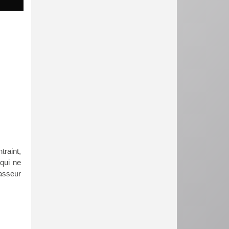
traint,
 qui ne
asseur