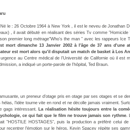
aru
é le : 26 Octobre 1964 à New York , il est le neveu de Jonathan
aux) , il avait débuté en réalisant des séries Tv comme "Homicide
on premier long métrage"Who's the man " avec les rappeurs Ice T.
t mort dimanche 13 Janvier 2002 à l'âge de 37 ans d'une a
isateur est mort alors qu'il disputait un match de basket à Los A
rgence au Centre médical de l'Université de Californie où il est 
ission, a indiqué un porte-parole de l'hôpital, Ted Braun.
 amusante, un preneur d’otage pris en otage par ses otages et se 
 hélas, l’idée tourne vite en rond et ne décolle jamais vraiment. Surt
e gags intéressant.
La réalisation hésite toujours entre la coméd
chologie, ce qui fait que le film ne trouve jamais son rythme
. 
était "HOSTILE HOSTAGES", puis la production a préféré celui de
our recentrer l’émotion sur le héros. Kevin Spacey répète ses gam