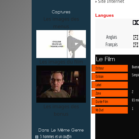
Site Internet
Captures
Langues
Les images des
menus
Anglais
Français
Le Film
Les images du film
Buena 
Editeur
Simpl
Edition
Label
2
Zone
93 mi
Durée Film
Les images des
1
Nb Dvd
bonus
Dans Le Même Genre
3 hommes et un couffin