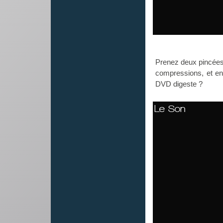
Prenez deux pincées 
compressions, et en
DVD digeste ?
Le Son