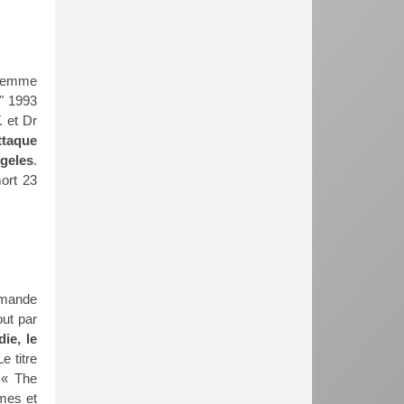
 Demme
 " 1993
 et Dr
ttaque
ngeles
.
mort 23
demande
out par
ie, le
Le titre
 « The
mes et