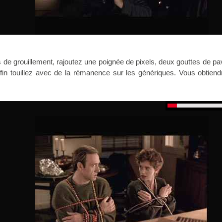
de grouillement, rajoutez une poignée de pixels, deux gouttes de p
fin touillez avec de la rémanence sur les génériques. Vous obtiend