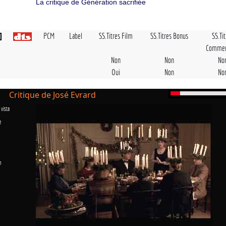
La critique de Génération sacrifiée
PCM
Label
SS.Titres Film
SS.Titres Bonus
SS.Ti
Commen
Non
Non
No
Oui
Non
No
Critique de José Evrard
vista
e
n