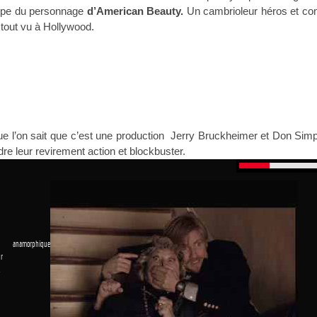
type du personnage
d’American Beauty.
Un cambrioleur héros et con
 tout vu à Hollywood.
ue l’on sait que c’est une production Jerry Bruckheimer et Don Simp
re leur revirement action et blockbuster.
 anamorphique
r
1