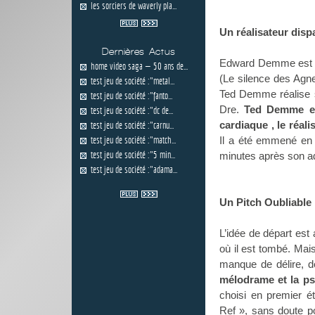
les sorciers de waverly pla...
Un réalisateur disp
Dernières Actus
Edward Demme est N
home video saga — 50 ans de...
(Le silence des Agne
test jeu de société :"metal...
Ted Demme réalise s
test jeu de société :"fanto...
Dre.
Ted Demme es
test jeu de société :"dc de...
cardiaque , le réal
test jeu de société :"carnu...
test jeu de société :"match...
Il a été emmené en u
test jeu de société :"5 min...
minutes après son adm
test jeu de société :"adama...
Un Pitch Oubliable
L’idée de départ est
où il est tombé. Mais
manque de délire, d
mélodrame et la psy
choisi en premier 
Ref », sans doute p