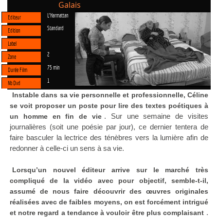
Galais
L'Harmattan
Editeur
Standard
Edition
Label
2
Zone
75 min
Durée Film
1
Nb Dvd
Instable dans sa vie personnelle et professionnelle, Céline
se voit proposer un poste pour lire des textes poétiques à
. Sur une semaine de visites
un homme en fin de vie
journalières (soit une poésie par jour), ce dernier tentera de
faire basculer la lectrice des ténèbres vers la lumière afin de
redonner à celle-ci un sens à sa vie.
Lorsqu’un nouvel éditeur arrive sur le marché très
compliqué de la vidéo avec pour objectif, semble-t-il,
assumé de nous faire découvrir des œuvres originales
réalisées avec de faibles moyens, on est forcément intrigué
.
et notre regard a tendance à vouloir être plus complaisant