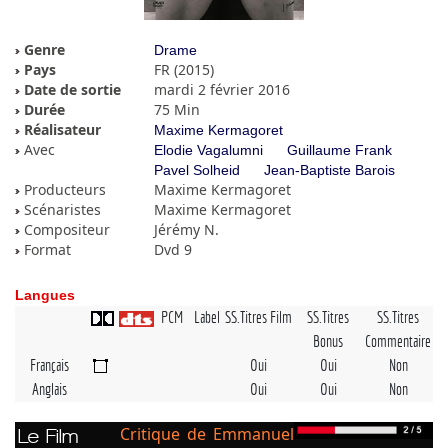
Genre
Drame
Pays
FR (2015)
Date de sortie
mardi 2 février 2016
Durée
75 Min
Réalisateur
Maxime Kermagoret
Avec
Elodie Vagalumni
Guillaume Frank
Pavel Solheid
Jean-Baptiste Barois
Producteurs
Maxime Kermagoret
Scénaristes
Maxime Kermagoret
Compositeur
Jérémy N.
Format
Dvd 9
Langues
PCM
Label
SS.Titres Film
SS.Titres
SS.Titres
Bonus
Commentaire
Français
Oui
Oui
Non
Anglais
Oui
Oui
Non
Critique de Emmanuel
Le Film