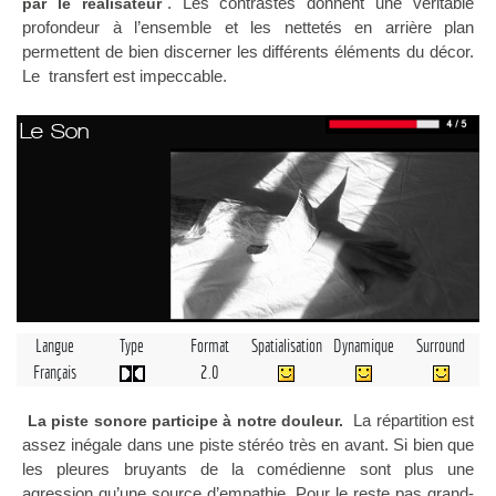
. Les contrastes donnent une véritable
par le réalisateur
profondeur à l’ensemble et les nettetés en arrière plan
permettent de bien discerner les différents éléments du décor.
Le transfert est impeccable.
Le Son
Langue
Type
Format
Spatialisation
Dynamique
Surround
Français
2.0
La répartition est
La piste sonore participe à notre douleur.
assez inégale dans une piste stéréo très en avant. Si bien que
les pleures bruyants de la comédienne sont plus une
agression qu’une source d’empathie. Pour le reste pas grand-