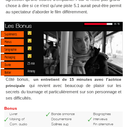
chose à dire si ce n’est qu’une piste 5.1 aurait peut-être permit
au spectateur d’aborder le film différemment.
Les Bonus
Supléments
Menus
Sérigraphie
Packaging
25 min
Durée
Amaray
Boitier
Côté bonus,
un entretient de 15 minutes avec l’actrice
qui revient avec beaucoup de plaisir sur les
principale
secrets du tournage et particulièrement sur son personnage et
ses difficultés.
Bonus
Livret
Bande annonce
Biographies
Making of
Documentaire
Interviews
Com. audio
Scènes sup
Fin alternative