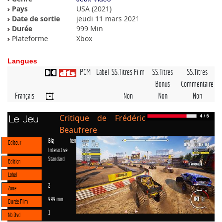
Pays
USA (2021)
Date de sortie
jeudi 11 mars 2021
Durée
999 Min
Plateforme
Xbox
Langues
PCM
Label
SS.Titres Film
SS.Titres
SS.Titres
Bonus
Commentaire
Français
Non
Non
Non
Critique de Frédéric
Le Jeu
Beaufrere
Big ben
Editeur
Interactive
Standard
Edition
Label
2
Zone
999 min
Durée Film
1
Nb Dvd