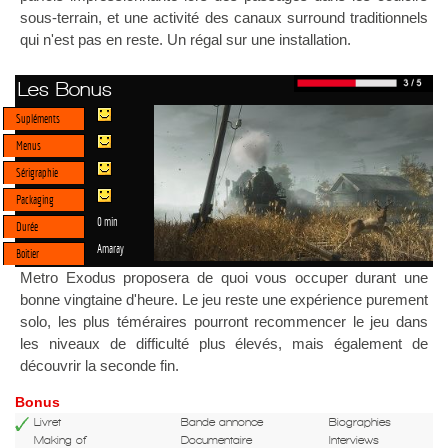
sous-terrain, et une activité des canaux surround traditionnels
qui n'est pas en reste. Un régal sur une installation.
Les Bonus
Supléments
Menus
Sérigraphie
Packaging
0 min
Durée
Amaray
Boitier
Metro Exodus proposera de quoi vous occuper durant une
bonne vingtaine d'heure. Le jeu reste une expérience purement
solo, les plus téméraires pourront recommencer le jeu dans
les niveaux de difficulté plus élevés, mais également de
découvrir la seconde fin.
Bonus
Livret
Bande annonce
Biographies
Making of
Documentaire
Interviews