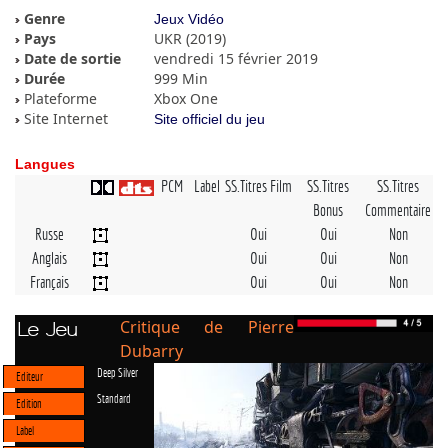
Genre
Jeux Vidéo
Pays
UKR (2019)
Date de sortie
vendredi 15 février 2019
Durée
999 Min
Plateforme
Xbox One
Site Internet
Site officiel du jeu
Langues
PCM
Label
SS.Titres Film
SS.Titres
SS.Titres
Bonus
Commentaire
Russe
Oui
Oui
Non
Anglais
Oui
Oui
Non
Français
Oui
Oui
Non
Critique de Pierre
Le Jeu
Dubarry
Deep Silver
Editeur
Standard
Edition
Label