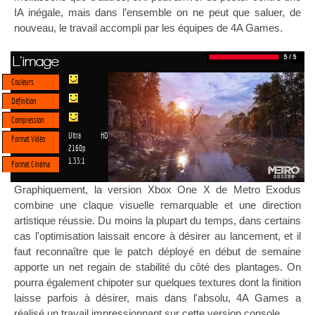
IA inégale, mais dans l’ensemble on ne peut que saluer, de
nouveau, le travail accompli par les équipes de 4A Games.
L'image
Couleurs
Définition
Compression
Ultra HD
Format Vidéo
2160p
1.33:1
Format Cinéma
Graphiquement, la version Xbox One X de Metro Exodus
combine une claque visuelle remarquable et une direction
artistique réussie. Du moins la plupart du temps, dans certains
cas l'optimisation laissait encore à désirer au lancement, et il
faut reconnaître que le patch déployé en début de semaine
apporte un net regain de stabilité du côté des plantages. On
pourra également chipoter sur quelques textures dont la finition
laisse parfois à désirer, mais dans l'absolu, 4A Games a
réalisé un travail impressionnant sur cette version console.