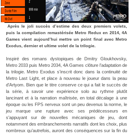
2
Zone
999 min
Durée Film
1
Nb Dvd
Après le joli succès d’estime des deux premiers volets,
puis la compilation remastérisée Metro Redux en 2014, 4A
Games vient aujourd’hui mettre un point final avec Metro
Exodus, dernier et ultime volet de la trilogie.
Inspiré des romans dystopiques de Dmitry Gloukhovsky,
Metro 2033 puis Metro 2034, 4A Games clôture l’adaptation de
la trilogie. Metro Exodus s’inscrit donc dans la continuité de
Metro Last Light, et place à nouveau le joueur dans la peau
d’Artyom. Bien que le titre conserve ce qui a fait le succès de
la série, à savoir une expérience solo au rythme plutôt
lancinant et à la narration maîtrisée, en total décalage à une
époque ou les FPS nerveux sont un peu devenus la norme, le
jeu marque une rupture avec ses prédécesseurs en
s’appuyant sur de nouvelles mécaniques de jeu, dont
notamment des embranchements narratifs dont les choix, plus
nombreux qu’autrefois, auront des conséquences sur la fin du