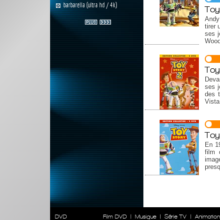
barbarella (ultra hd / 4k)
Toy
Andy 
tirer
ses j
Woody
Toy
Devan
ses j
des 
Vist
Toy
En 19
film 
imag
pres
DVD
Film DVD
|
Musique
|
Série TV
|
Animatio