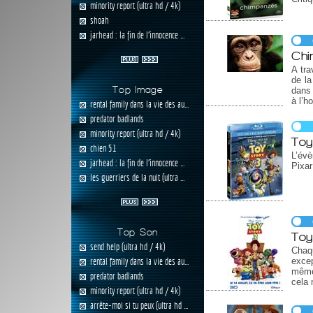
minority report (ultra hd / 4k)
shoah
jarhead : la fin de l'innocence ...
Chi
A tra
de la
Top Image
dans 
à l’h
rental family dans la vie des au...
predator badlands
minority report (ultra hd / 4k)
Toy
chien 51
L’év
jarhead : la fin de l'innocence ...
Pixar
les guerriers de la nuit (ultra ...
Top Son
Toy
send help (ultra hd / 4k)
Chaq
exce
rental family dans la vie des au...
même
predator badlands
cela 
minority report (ultra hd / 4k)
arrête-moi si tu peux (ultra hd ...