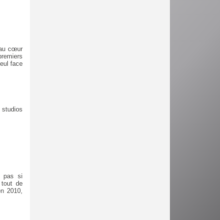
 au cœur
premiers
eul face
 studios
 pas si
 tout de
en 2010,