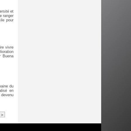
rsité et
e ranger
ile pour
re vivre
ioration
ur Buena
maine du
alisé en
t devenu
>