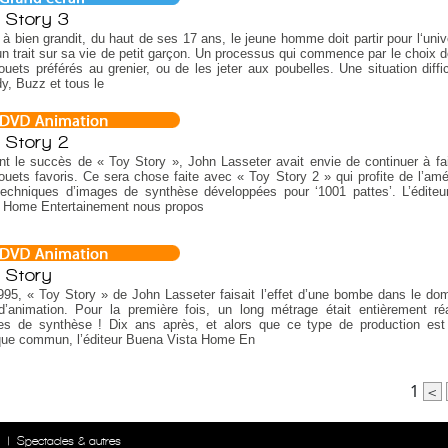
 Story 3
à bien grandit, du haut de ses 17 ans, le jeune homme doit partir pour l‘unive
 un trait sur sa vie de petit garçon. Un processus qui commence par le choix d
ouets préférés au grenier, ou de les jeter aux poubelles. Une situation diffic
, Buzz et tous le
 Story 2
t le succès de « Toy Story », John Lasseter avait envie de continuer à fai
ouets favoris. Ce sera chose faite avec « Toy Story 2 » qui profite de l’amél
techniques d’images de synthèse développées pour ‘1001 pattes’. L’édite
a Home Entertainement nous propos
 Story
95, « Toy Story » de John Lasseter faisait l’effet d’une bombe dans le do
d’animation. Pour la première fois, un long métrage était entièrement ré
es de synthèse ! Dix ans après, et alors que ce type de production es
que commun, l’éditeur Buena Vista Home En
1
<
n
|
Spectacles & autres