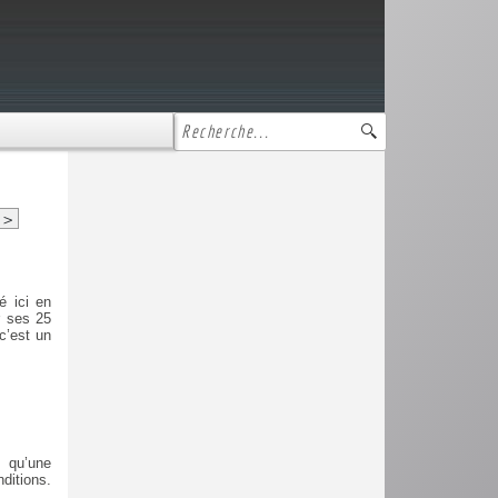
>
é ici en
r ses 25
c’est un
 qu’une
ditions.