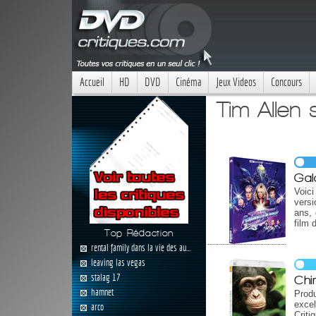
Accueil
HD
DVD
Cinéma
Jeux Videos
Concours
Tim Allen 
Gal
Voici
versi
ans, 
film 
Top Rédaction
rental family dans la vie des au...
leaving las vegas
stalag 17
Chi
hamnet
Prod
exce
arco
Criti