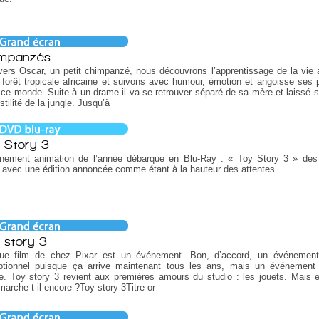
mpanzés
vers Oscar, un petit chimpanzé, nous découvrons l’apprentissage de la vie
 forêt tropicale africaine et suivons avec humour, émotion et angoisse ses 
ce monde. Suite à un drame il va se retrouver séparé de sa mère et laissé s
ostilité de la jungle. Jusqu’à
 Story 3
ènement animation de l’année débarque en Blu-Ray : « Toy Story 3 » des
 avec une édition annoncée comme étant à la hauteur des attentes.
 story 3
ue film de chez Pixar est un événement. Bon, d’accord, un événement
ptionnel puisque ça arrive maintenant tous les ans, mais un événement
. Toy story 3 revient aux premières amours du studio : les jouets. Mais 
marche-t-il encore ?Toy story 3Titre or