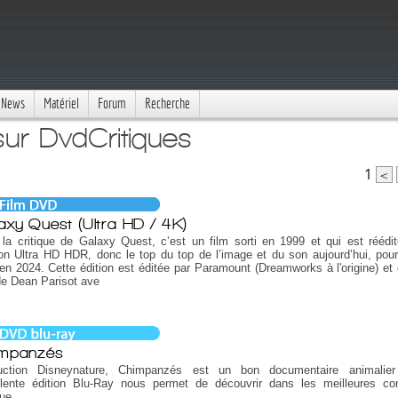
News
Matériel
Forum
Recherche
sur DvdCritiques
1
<
axy Quest (Ultra HD / 4K)
 la critique de Galaxy Quest, c’est un film sorti en 1999 et qui est réédit
on Ultra HD HDR, donc le top du top de l’image et du son aujourd’hui, pou
en 2024. Cette édition est éditée par Paramount (Dreamworks à l'origine) et 
de Dean Parisot ave
mpanzés
uction Disneynature, Chimpanzés est un bon documentaire animalier
llente édition Blu-Ray nous permet de découvrir dans les meilleures con
que.