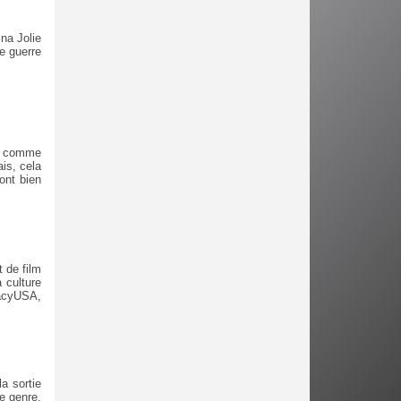
ina Jolie
me guerre
i, comme
ais, cela
ont bien
t de film
 culture
gacyUSA,
a sortie
e genre.