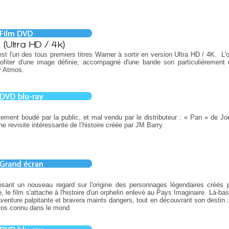
 (Ultra HD / 4k)
st l'un des tous premiers titres Warner à sortir en version Ultra HD / 4K. L'
ofiter d'une image définie, accompagné d'une bande son particulièrement d
y Atmos.
n
tement boudé par la public, et mal vendu par le distributeur : « Pan » de Jo
ne revisite intéressante de l’histoire créée par JM Barry.
n
osant un nouveau regard sur l'origine des personnages légendaires créés 
e, le film s'attache à l'histoire d'un orphelin enlevé au Pays Imaginaire. Là-bas,
venture palpitante et bravera maints dangers, tout en découvrant son destin :
ros connu dans le mond