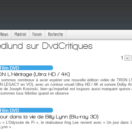
News
Matériel
Forum
Recherche
edlund sur DvdCritiques
1
<
N L'Héritage (Ultra HD / 4K)
 sommes nombreux à avoir espérer une nouvelle édition vidéo de TRON L'
N LEGACY en VO), avec un contour visuel Ultra HD / 4K et sonore Dolby A
de de Joseph Kosinski, bien qu’imparfait est toujours aussi marquant quinze 
 sommes tous fébriles quand on observe
jour dans la vie de Billy Lynn (Blu-ray 3D)
 « L’Odyssée de Pi », le réalisateur Ang Lee revient avec « Un jour dans l
 Lynn ».