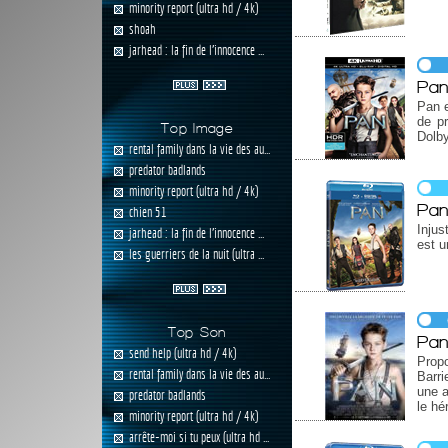
minority report (ultra hd / 4k)
shoah
jarhead : la fin de l'innocence ...
Pan
Pan e
de pr
Top Image
Dolb
rental family dans la vie des au...
predator badlands
minority report (ultra hd / 4k)
Pa
chien 51
Injus
jarhead : la fin de l'innocence ...
est u
les guerriers de la nuit (ultra ...
Top Son
Pa
send help (ultra hd / 4k)
Prop
rental family dans la vie des au...
Barri
une a
predator badlands
le hé
minority report (ultra hd / 4k)
arrête-moi si tu peux (ultra hd ...