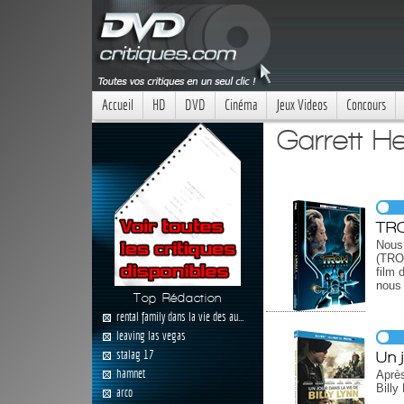
Accueil
HD
DVD
Cinéma
Jeux Videos
Concours
Garrett H
TRO
Nous
(TRO
film 
nous
Top Rédaction
rental family dans la vie des au...
leaving las vegas
stalag 17
Un 
hamnet
Après
Billy
arco