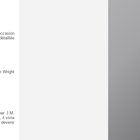
occasion
étaillée
e Wright
par J.M.
 il vivra
 devenir