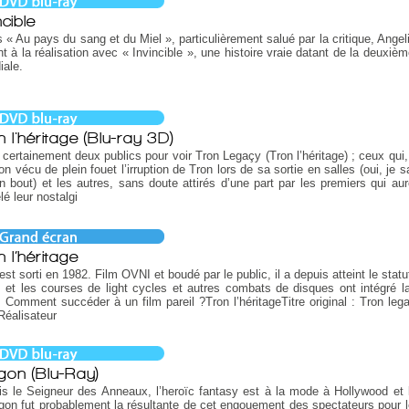
ncible
 « Au pays du sang et du Miel », particulièrement salué par la critique, Angel
nt à la réalisation avec « Invincible », une histoire vraie datant de la deuxiè
ale.
n l'héritage (Blu-ray 3D)
a certainement deux publics pour voir Tron Legaçy (Tron l’héritage) ; ceux qu
on vécu de plein fouet l’irruption de Tron lors de sa sortie en salles (oui, je s
un bout) et les autres, sans doute attirés d’une part par les premiers qui aur
lé leur nostalgi
 l’héritage
est sorti en 1982. Film OVNI et boudé par le public, il a depuis atteint le statu
, et les courses de light cycles et autres combats de disques ont intégré la
 Comment succéder à un film pareil ?Tron l’héritageTitre original : Tron le
éalisateur
gon (Blu-Ray)
s le Seigneur des Anneaux, l’heroïc fantasy est à la mode à Hollywood et l
gon fut probablement la résultante de cet engouement des spectateurs pour l