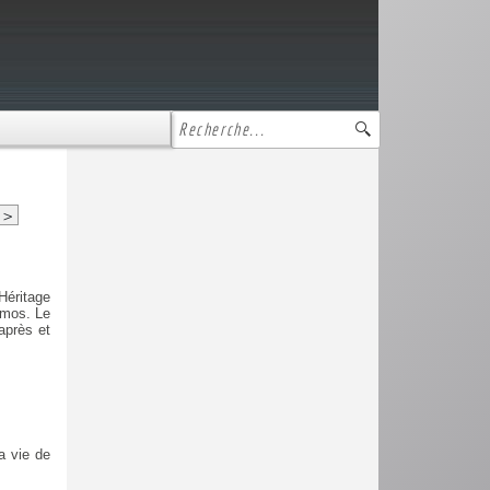
>
Héritage
tmos. Le
après et
a vie de