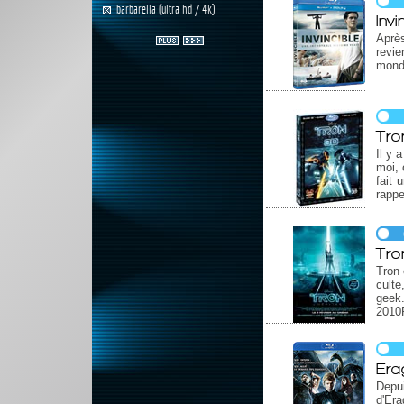
barbarella (ultra hd / 4k)
Invi
Après
revie
mondi
Tro
Il y 
moi, 
fait 
rappe
Tron
Tron 
culte
geek.
2010R
Era
Depui
d'Era